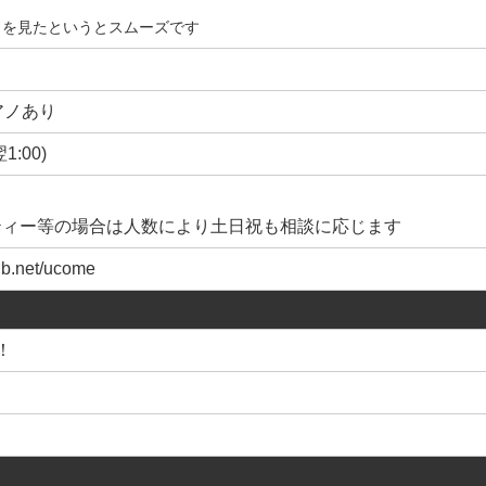
とを見たというとスムーズです
アノあり
翌1:00)
ティー等の場合は人数により土日祝も相談に応じます
lub.net/ucome
！