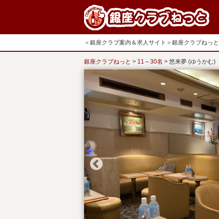
＜銀座クラブ案内＆求人サイト＞銀座クラブねっと
銀座クラブねっと
>
11～30名
>
悠来夢 (ゆうかむ)