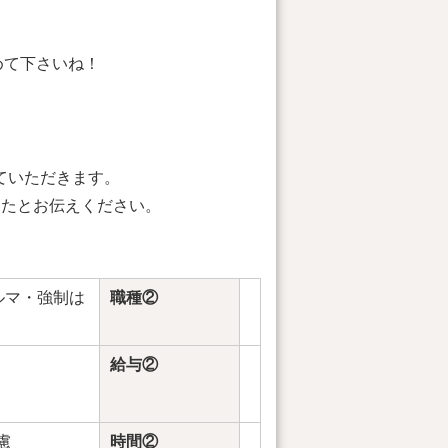
めて下さいね！
せていただきます。
見たとお伝えください。
ルマ・強制は
職種②
給与②
慮
時間②