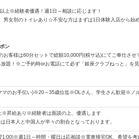
円以上※経験者優遇！週1日～相談に応じます！
、男女別のトイレあり☆不安な方はまずは1日体験入店から始
ポン
お客様は60分セットで総額10,000円(税サ込)にてご奉仕さ
飲み放題！※ご予約時orお電話にて必ず「銀座クラブねっと」を
ママのお手伝い)※20～35歳位迄※OLさん、学生さん歓迎※ノ
以上※昇給あり※経験者は面談の上、優遇します
子は日本人と中国人が半々の割合となっております。
:00(翌1;00)※週1日～時間・曜日は応相談※電車帰宅OK、希望を考