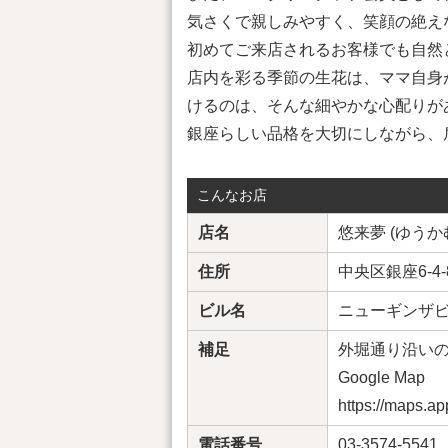
気さくで親しみやすく、笑顔の絶え
初めてご来店されるお客様でも自然
店内を彩る季節の生花は、ママ自身
けるのは、そんな細やかな心配りが
銀座らしい品格を大切にしながら、
こんなお店
店名
悠来夢 (ゆうか
住所
中央区銀座6-4-
ビル名
ニューギンザビ
補足
外堀通り沿い
Google Map
https://maps.a
電話番号
03-3574-5541