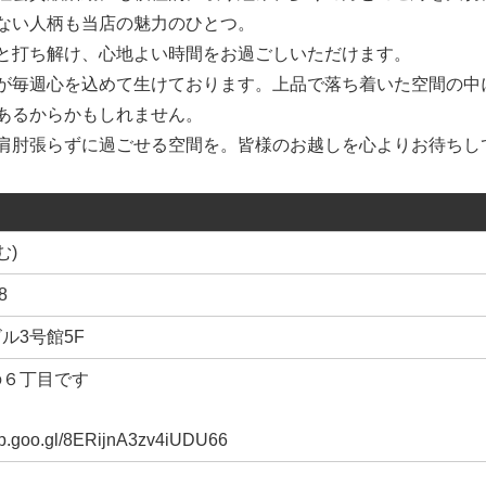
ない人柄も当店の魅力のひとつ。
と打ち解け、心地よい時間をお過ごしいただけます。
が毎週心を込めて生けております。上品で落ち着いた空間の中
あるからかもしれません。
肩肘張らずに過ごせる空間を。皆様のお越しを心よりお待ちし
む)
8
ル3号館5F
の６丁目です
pp.goo.gl/8ERijnA3zv4iUDU66