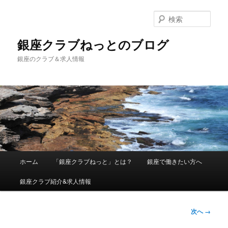
検
索
銀座クラブねっとのブログ
銀座のクラブ＆求人情報
メインメニュー
ホーム
「銀座クラブねっと」とは？
銀座で働きたい方へ
メインコンテンツへ移動
銀座クラブ紹介&求人情報
画像ナビ
次へ →
ゲーショ