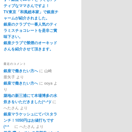
ティブなママさんですよ！
TV東京「和風総本家」で銀座チ
ャームが紹介されました。
銀座のクラブで一番人気のティ
ラミスチョコレートを是非ご賞
味下さい。
銀座クラブで禁煙のオーキッド
さんを紹介させて頂きます。
最近のコメント
銀座で働きたい方へ
に
山崎
亜矢子
より
銀座で働きたい方へ
に
ooya
よ
り
築地の新三浦にて本場博多の水
炊きをいただきました(^-^)/
に
へたさん
より
銀座マラケッシュにてパスタラ
ンチ！1050円はお値打ちです
(^^ゞ
に
へたさん
より