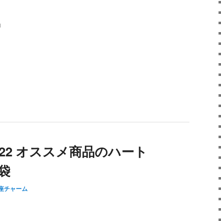
」
022 オススメ商品のハート
3袋
座チャーム