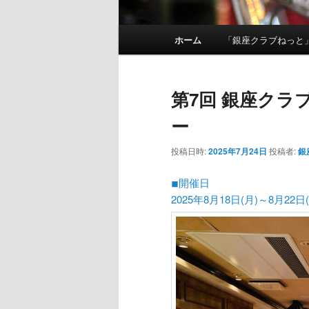
メインメニュー
ホーム
「銀座クラブねっと
メインコンテンツへ移動
サブコンテンツへ移動
第7回 銀座クラ
ー
投稿日時:
2025年7月24日
投稿者:
銀
◾︎開催日
2025年8月18日(月)～8月22