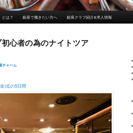
」とは？
銀座で働きたい方へ
銀座クラブ紹介&求人情報
ブ初心者の為のナイトツア
座チャーム
日(金)迄の5日間