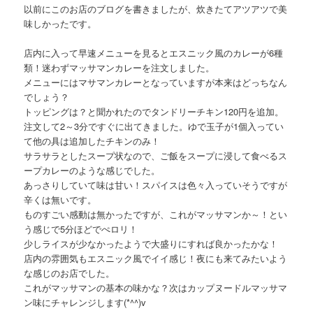
以前にこのお店のブログを書きましたが、炊きたてアツアツで美
味しかったです。
店内に入って早速メニューを見るとエスニック風のカレーが6種
類！迷わずマッサマンカレーを注文しました。
メニューにはマサマンカレーとなっていますが本来はどっちなん
でしょう？
トッピングは？と聞かれたのでタンドリーチキン120円を追加。
注文して2～3分ですぐに出てきました。ゆで玉子が1個入ってい
て他の具は追加したチキンのみ！
サラサラとしたスープ状なので、ご飯をスープに浸して食べるス
ープカレーのような感じでした。
あっさりしていて味は甘い！スパイスは色々入っていそうですが
辛くは無いです。
ものすごい感動は無かったですが、これがマッサマンか～！とい
う感じで5分ほどでぺロリ！
少しライスが少なかったようで大盛りにすれば良かったかな！
店内の雰囲気もエスニック風でイイ感じ！夜にも来てみたいよう
な感じのお店でした。
これがマッサマンの基本の味かな？次はカップヌードルマッサマ
ン味にチャレンジします(*^^)v