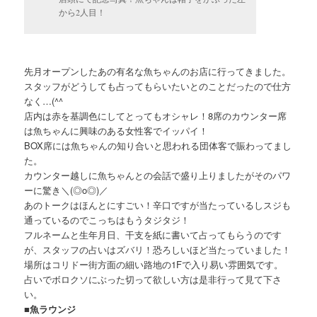
から2人目！
先月オープンしたあの有名な魚ちゃんのお店に行ってきました。
スタッフがどうしても占ってもらいたいとのことだったので仕方
なく…(^^ゞ
店内は赤を基調色にしてとってもオシャレ！8席のカウンター席
は魚ちゃんに興味のある女性客でイッパイ！
BOX席には魚ちゃんの知り合いと思われる団体客で賑わってまし
た。
カウンター越しに魚ちゃんとの会話で盛り上りましたがそのパワ
ーに驚き＼(◎o◎)／
あのトークはほんとにすごい！辛口ですが当たっているしスジも
通っているのでこっちはもうタジタジ！
フルネームと生年月日、干支を紙に書いて占ってもらうのです
が、スタッフの占いはズバリ！恐ろしいほど当たっていました！
場所はコリドー街方面の細い路地の1Fで入り易い雰囲気です。
占いでボロクソにぶった切って欲しい方は是非行って見て下さ
い。
■魚ラウンジ