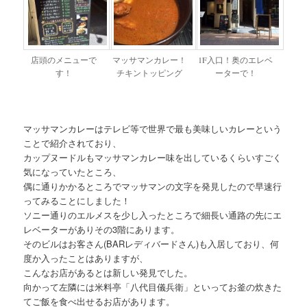
店頭のメニューで
マッサマンカレー！
1F入口！奥のエレベ
す！
チキントッピング
ーターで！
マッサマンカレーはテレビ等で世界で最も美味しいカレーという
ことで紹介されており、
カップヌードルもマッサマンカレー味を出しているくらいすごく
気になっていたところ、
偶に通りかかるところでマッサマンの文字を発見したので早速行
ってみることにしました！
ソニー通りのエルメスを少し入ったところで細長い通路の先にエ
レベーターがありその3階にあります。
そのビルはお客さん(BARレディバードさん)も入居しており、何
度か入ったことはありますが、
こんなお店があるとは新しい発見でした。
向かって左隣には米料亭「八代目儀兵衛」といってお釜の炊きた
てご飯を食べ出せるお店があります。