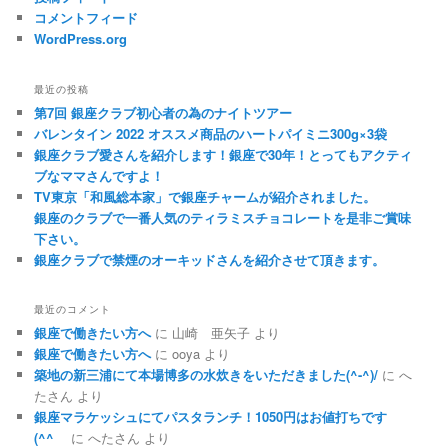
コメントフィード
WordPress.org
最近の投稿
第7回 銀座クラブ初心者の為のナイトツアー
バレンタイン 2022 オススメ商品のハートパイミニ300g×3袋
銀座クラブ愛さんを紹介します！銀座で30年！とってもアクティ
ブなママさんですよ！
TV東京「和風総本家」で銀座チャームが紹介されました。
銀座のクラブで一番人気のティラミスチョコレートを是非ご賞味
下さい。
銀座クラブで禁煙のオーキッドさんを紹介させて頂きます。
最近のコメント
銀座で働きたい方へ
に
山崎 亜矢子
より
銀座で働きたい方へ
に
ooya
より
築地の新三浦にて本場博多の水炊きをいただきました(^-^)/
に
へ
たさん
より
銀座マラケッシュにてパスタランチ！1050円はお値打ちです
(^^ゞ
に
へたさん
より