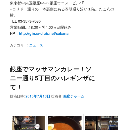
東京都中央区銀座6-2-6 銀座ウエストビル1F
※コリドー通りの一本裏側にある泰明通り沿い１階。たこ八の
横。
TEL 03-3573-7030
営業時間…18:30～翌4:00 ※日曜休み
HP→
http://ginza-club.net/sakana
カテゴリー:
ニュース
銀座でマッサマンカレー！ソ
ニー通り5丁目のハレギンザに
て！
投稿日時:
2015年7月13日
投稿者:
銀座チャーム