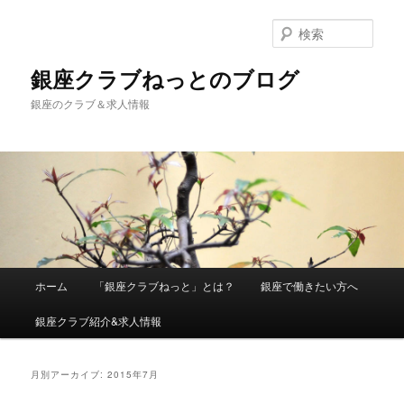
検
索
銀座クラブねっとのブログ
銀座のクラブ＆求人情報
メインメニュー
ホーム
「銀座クラブねっと」とは？
銀座で働きたい方へ
メインコンテンツへ移動
サブコンテンツへ移動
銀座クラブ紹介&求人情報
月別アーカイブ:
2015年7月