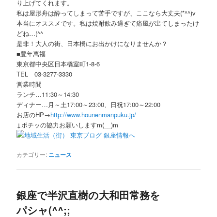
り上げてくれます。
私は屋形舟は酔ってしまって苦手ですが、ここなら大丈夫(*^^)v
本当にオススメです。私は焼酎飲み過ぎて痛風が出てしまったけ
どね…(^^ゞ
是非！大人の街、日本橋にお出かけになりませんか？
■豊年萬福
東京都中央区日本橋室町1-8-6
TEL 03-3277-3330
営業時間
ランチ…11:30～14:30
ディナー…月～土17:00～23:00、日祝17:00～22:00
お店のHP→
http://www.hounenmanpuku.jp/
↓ポチッの協力お願いしますm(__)m
カテゴリー:
ニュース
銀座で半沢直樹の大和田常務を
パシャ(^^;;