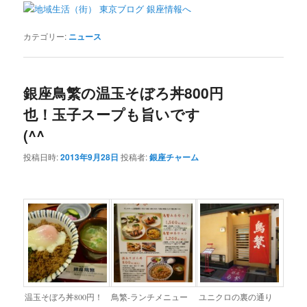
カテゴリー:
ニュース
銀座鳥繁の温玉そぼろ丼800円
也！玉子スープも旨いです
(^^ゞ
投稿日時:
2013年9月28日
投稿者:
銀座チャーム
温玉そぼろ丼800円！
鳥繁-ランチメニュー
ユニクロの裏の通り