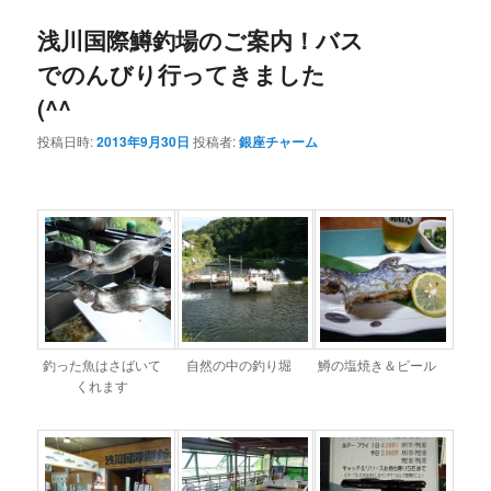
浅川国際鱒釣場のご案内！バス
でのんびり行ってきました
(^^ゞ
投稿日時:
2013年9月30日
投稿者:
銀座チャーム
釣った魚はさばいて
自然の中の釣り堀
鱒の塩焼き＆ビール
くれます