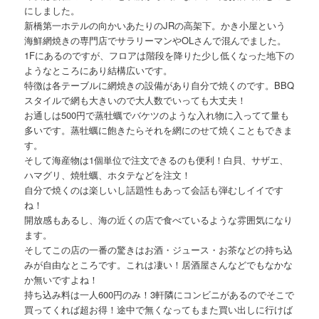
にしました。
新橋第一ホテルの向かいあたりのJRの高架下。かき小屋という
海鮮網焼きの専門店でサラリーマンやOLさんで混んでました。
1Fにあるのですが、フロアは階段を降りた少し低くなった地下の
ようなところにあり結構広いです。
特徴は各テーブルに網焼きの設備があり自分で焼くのです。BBQ
スタイルで網も大きいので大人数でいっても大丈夫！
お通しは500円で蒸牡蠣でバケツのような入れ物に入ってて量も
多いです。蒸牡蠣に飽きたらそれを網にのせて焼くこともできま
す。
そして海産物は1個単位で注文できるのも便利！白貝、サザエ、
ハマグリ、焼牡蠣、ホタテなどを注文！
自分で焼くのは楽しいし話題性もあって会話も弾むしイイです
ね！
開放感もあるし、海の近くの店で食べているような雰囲気になり
ます。
そしてこの店の一番の驚きはお酒・ジュース・お茶などの持ち込
みが自由なところです。これは凄い！居酒屋さんなどでもなかな
か無いですよね！
持ち込み料は一人600円のみ！3軒隣にコンビニがあるのでそこで
買ってくれば超お得！途中で無くなってもまた買い出しに行けば