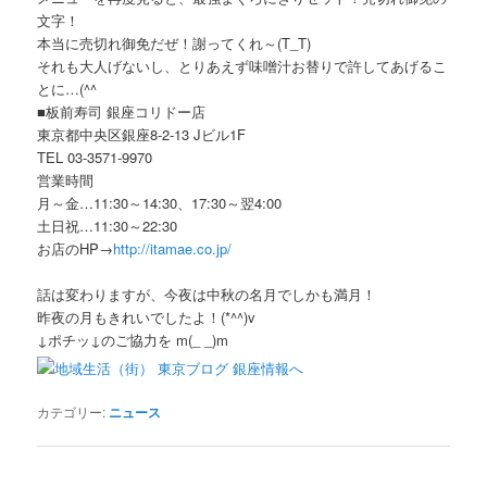
文字！
本当に売切れ御免だぜ！謝ってくれ～(T_T)
それも大人げないし、とりあえず味噌汁お替りで許してあげるこ
とに…(^^ゞ
■板前寿司 銀座コリドー店
東京都中央区銀座8-2-13 Jビル1F
TEL 03-3571-9970
営業時間
月～金…11:30～14:30、17:30～翌4:00
土日祝…11:30～22:30
お店のHP→
http://itamae.co.jp/
話は変わりますが、今夜は中秋の名月でしかも満月！
昨夜の月もきれいでしたよ！(*^^)v
↓ポチッ↓のご協力を m(_ _)m
カテゴリー:
ニュース