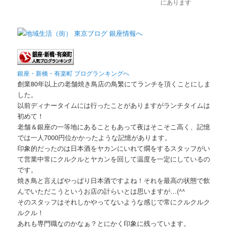
にあります
銀座・新橋・有楽町 ブログランキングへ
創業80年以上の老舗焼き鳥店の鳥繁にてランチを頂くことにしま
した。
以前ディナータイムには行ったことがありますがランチタイムは
初めて！
老舗＆銀座の一等地にあることもあって夜はそこそこ高く、記憶
では一人7000円位かかったような記憶があります。
印象的だったのは日本酒をヤカンにいれて燗をするスタッフがい
て営業中常にクルクルとヤカンを回して温度を一定にしているの
です。
焼き鳥と言えばやっぱり日本酒ですよね！それを最高の状態で飲
んでいただこうというお店の計らいとは思いますが…(^^ゞ
そのスタッフはそれしかやってないような感じで常にクルクルク
ルクル！
あれも専門職なのかなぁ？とにかく印象に残っています。