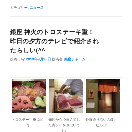
カテゴリー:
ニュース
銀座 神火のトロステーキ重！
昨日の夕方のテレビで紹介され
たらしい(^^ゞ
投稿日時:
2013年9月25日
投稿者:
銀座チャーム
トロステーキ重1260
知床から今日入荷し
外堀通り沿いの藤井
円
た青ソイをさばいて
ビル2F
ます