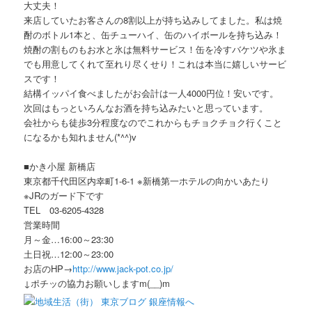
大丈夫！
来店していたお客さんの8割以上が持ち込みしてました。私は焼
酎のボトル1本と、缶チューハイ、缶のハイボールを持ち込み！
焼酎の割ものもお水と氷は無料サービス！缶を冷すバケツや氷ま
でも用意してくれて至れり尽くせり！これは本当に嬉しいサービ
スです！
結構イッパイ食べましたがお会計は一人4000円位！安いです。
次回はもっといろんなお酒を持ち込みたいと思っています。
会社からも徒歩3分程度なのでこれからもチョクチョク行くこと
になるかも知れません(*^^)v
■かき小屋 新橋店
東京都千代田区内幸町1-6-1 ※新橋第一ホテルの向かいあたり
※JRのガード下です
TEL 03-6205-4328
営業時間
月～金…16:00～23:30
土日祝…12:00～23:00
お店のHP→
http://www.jack-pot.co.jp/
↓ポチッの協力お願いしますm(__)m