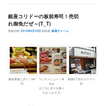
銀座コリドーの板前寿司！売切
れ御免だぜ～(T_T)
投稿日時:
2013年9月19日
投稿者:
銀座チャーム
板前選抜にぎり！980
ランチメニュー！本
銀座8丁目のコリドー
円
当は
街
まぐろにぎりを食べ
たかった(T_T)