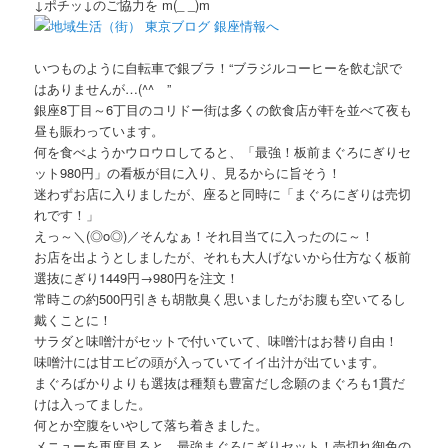
↓ポチッ↓のご協力を m(_ _)m
いつものように自転車で銀ブラ！“ブラジルコーヒーを飲む訳で
はありませんが…(^^ゞ”
銀座8丁目～6丁目のコリドー街は多くの飲食店が軒を並べて夜も
昼も賑わっています。
何を食べようかウロウロしてると、「最強！板前まぐろにぎりセ
ット980円」の看板が目に入り、見るからに旨そう！
迷わずお店に入りましたが、座ると同時に「まぐろにぎりは売切
れです！」
えっ～＼(◎o◎)／そんなぁ！それ目当てに入ったのに～！
お店を出ようとしましたが、それも大人げないから仕方なく板前
選抜にぎり1449円→980円を注文！
常時この約500円引きも胡散臭く思いましたがお腹も空いてるし
戴くことに！
サラダと味噌汁がセットで付いていて、味噌汁はお替り自由！
味噌汁には甘エビの頭が入っていてイイ出汁が出ています。
まぐろばかりよりも選抜は種類も豊富だし念願のまぐろも1貫だ
けは入ってました。
何とか空腹をいやして落ち着きました。
メニューを再度見ると、最強まぐろにぎりセット！売切れ御免の