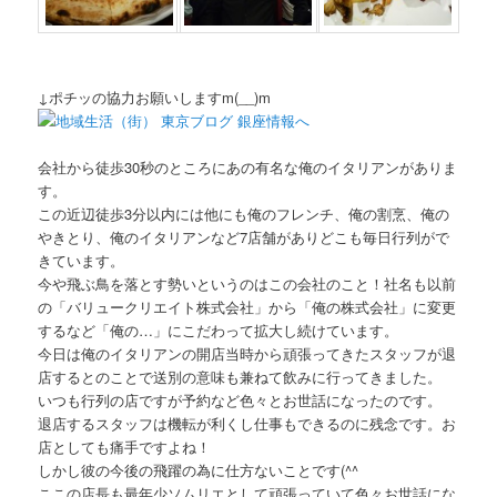
↓ポチッの協力お願いしますm(__)m
会社から徒歩30秒のところにあの有名な俺のイタリアンがありま
す。
この近辺徒歩3分以内には他にも俺のフレンチ、俺の割烹、俺の
やきとり、俺のイタリアンなど7店舗がありどこも毎日行列がで
きています。
今や飛ぶ鳥を落とす勢いというのはこの会社のこと！社名も以前
の「バリュークリエイト株式会社」から「俺の株式会社」に変更
するなど「俺の…」にこだわって拡大し続けています。
今日は俺のイタリアンの開店当時から頑張ってきたスタッフが退
店するとのことで送別の意味も兼ねて飲みに行ってきました。
いつも行列の店ですが予約など色々とお世話になったのです。
退店するスタッフは機転が利くし仕事もできるのに残念です。お
店としても痛手ですよね！
しかし彼の今後の飛躍の為に仕方ないことです(^^ゞ
ここの店長も最年少ソムリエとして頑張っていて色々お世話にな