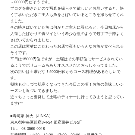
～20000円だそうです。
ブログを書きたいので写真を撮らせて欲しいとお願いすると、快
く了承いただきご主人も魚をさばいているところを撮らせてくれ
ました。
その時さばいていた魚は何かとご主人に尋ねると、今日知床から
入荷したばかりの青ソイという希少な魚のようで包丁で手際よく
さばいておられました。
この店は素材にこだわったお店で夜もいろんなお魚が食べられる
そうです。
平日は15000円位ですが、土曜はその半額位にサービスされてい
るようでボリュームもありオススメだとおっしゃってました。
次の狙いは土曜だな！5000円位からコース料理があるらしいで
す。
朝晩も少しづつ肌寒くなってきた今日この頃！お魚の美味しいシ
ーズンも近づいてきました。
近々ちょっと奮発して土曜のディナーに行ってみようと思ってい
ます(^^ゞ
■寿司家 神火（JINKA）
東京都中央区銀座8-4-24 銀座藤井ビル2F
TEL 03-3569-0018
営業時間…11:30～13:30、17:00～23:00 ※日祝休み