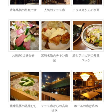
豊年萬福の外観です
人気のテラス席
テラス席からの水面
お刺身3点盛合せ
宮崎名物のチキン南
鰹とアボガドの月見
蛮
ユッケ
薩摩黒豚の蒸籠むし
テラス席からの高速
ホールの席は広め
道路