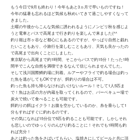
もう今日で9月も終わり！今年もあと3ヵ月で早いものですね！
今年の猛暑も忘れるほど気候も秋めいてきて過ごしやすくなって
きました。
土曜の午後からこんな気候に誘われるようにノンビリ秋を感じよ
うと電車とバスで高尾まで行き釣りを楽しんで来ました(^^ゞ
釣り堀は市ヶ谷など都心にもあるのですが、やっぱり自然と戯れ
たいこともあり、小旅行を楽しむこともあり、天気も良かったの
で高尾まで出向くことにしました。
東京駅から高尾まで約1時間、そこからバスで約15分！たった1時
間半でこんな自然を満喫できるなんて信じられませんでした。
そして浅川国際鱒釣場に到着。ルアーやフライで釣る場合は釣っ
た魚を逃がしてもOKですが、餌釣りの場合は不可。
釣った魚も持ち帰らなければいけないルール！そして1人5匹ま
で！魚はお店の方が内蔵を取ってくれるので、バーベキュー場で
炭火で焼いて食べることも可能です。
餌釣りの餌はイクラ！お腹を空かしているのか、糸を垂らして1
分もすればすぐに釣れるのです。
その気になれば15分位で5匹を釣ることも可能です。しかしそれ
も悲しいのでゆっくりのんびり釣ることに！それでも1時間も釣
れば充分！
あとは釣った魚をさばいてもらい、塩焼きにしてビールと共に頂