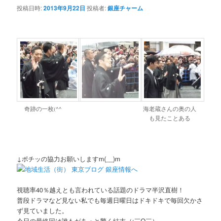
投稿日時:
2013年9月22日
投稿者:
銀座チャーム
奇跡の一枚(^^ゞ
海老蔵さんの奥の人
も見たことある
↓ポチッの協力お願いしますm(__)m
視聴率40％越えとも言われている話題のドラマ半沢直樹！
普段ドラマなど見ない私でも毎週日曜日はドキドキで毎回欠かさ
ず見ていました。
今日の最終回は誰もがあっと驚く結末（;￣O￣）