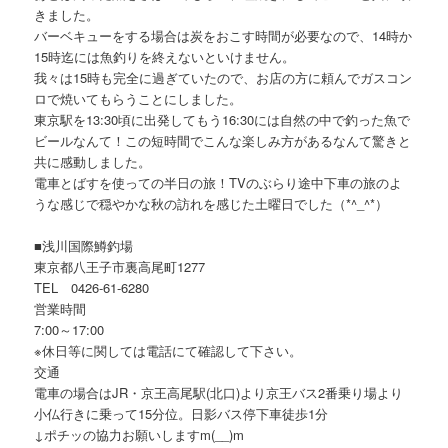
きました。
バーベキューをする場合は炭をおこす時間が必要なので、14時か
15時迄には魚釣りを終えないといけません。
我々は15時も完全に過ぎていたので、お店の方に頼んでガスコン
ロで焼いてもらうことにしました。
東京駅を13:30頃に出発してもう16:30には自然の中で釣った魚で
ビールなんて！この短時間でこんな楽しみ方があるなんて驚きと
共に感動しました。
電車とばすを使っての半日の旅！TVのぶらり途中下車の旅のよ
うな感じで穏やかな秋の訪れを感じた土曜日でした（*^_^*）
■浅川国際鱒釣場
東京都八王子市裏高尾町1277
TEL 0426-61-6280
営業時間
7:00～17:00
※休日等に関しては電話にて確認して下さい。
交通
電車の場合はJR・京王高尾駅(北口)より京王バス2番乗り場より
小仏行きに乗って15分位。日影バス停下車徒歩1分
↓ポチッの協力お願いしますm(__)m