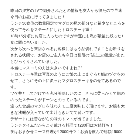
昨日の夕方のTVで紹介されたとの情報を友人から得たので早速
今日のお昼に行ってきました！
ランチ30食位の数量限定でマグロの尾の部分など希少なところを
使ってそれをステーキにしたトロステーキ重！
13時15分頃にお店に入ったのですが幸運にも私が最後に残った1
食に間に合いました。
次から次へと来店されるお客様にはもう品切れです！とお断りを
される状態で、お店のご主人も今日は普段の倍以上の数量が出た
とびっくりされていました。
本当にマスコミの力は大きいですよね(^^ゞ
トロステーキ重は写真のようにご飯の上にまぐろと鯖のヅケをの
せて、さらにその上に炙ったマグロステーキをのせてあるので
す。
ヅケ丼としてだけでも充分美味しいのに、さらに柔らかくて脂の
のったステーキがドーンとのっているのです。
違った食感のマグロを味わえて二度美味しく頂けます。お椀も大
きな浅蜊が入っていて出汁もきいてて旨いです。
デザートには昔ながらの味のトマトが出てきました。
ランチタイムだからこそ戴ける料理で1280円はお値打ち！
夜はおまかせコース料理が12000円位！お酒を飲んで総額15000