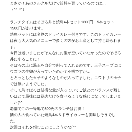
まさか！あのクルクルだけで給料を貰っているのでは…
（*^_^*）
ランチタイムはそぼろ丼と焼鳥4本セット1200円、5本セット
1500円があります。
焼鳥セットには名物のドライカレー付きです。このドライカレー
は夜も大人気のメニューで多くの方がお土産として持ち帰られま
す。
今日は迷いましたがそんなにお腹が空いていなかったのでそぼろ
丼にすることに！
そぼろの上に温玉を自分で割って入れるのです。玉子スープには
ウズラの生卵が入っていたのか？不明ですが…
とろっとした玉子のようなものが入ってました。ニワトリの玉子
では無いようでした。
そして鳥そぼろは結構な量が入っていてご飯とのバランスが難し
いほどで最後には鶏肉だけを食べるような感じになってしまいま
した(^^ゞ
老舗でこの一等地で800円のランチはお得！
隣の人の食べていた焼鳥4本＆ドライカレーも美味しそうでし
た。
次回はそれを頼むことにしようかな(^^ゞ