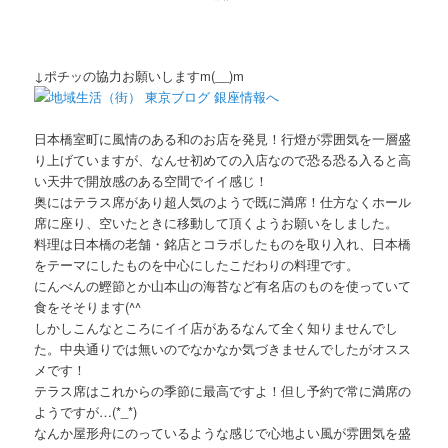
↓ポチッの協力お願いしますm(__)m
日本橋室町に風情のある和のお店を発見！行燈が雰囲気を一層盛
り上げていますが、なんせ初めての入店なので恐る恐る入ると高
い天井で開放感のある空間でイイ感じ！
奥にはテラス席があり超人気のようで既に満席！仕方なくホール
席に座り、空いたときに移動して頂くようお願いをしました。
料理は日本橋の老舗・銘店とコラボしたものを取り入れ、日本橋
をテーマにしたものを中心にしたこだわりの料理です。
にんべんの鰹節とか山本山の海苔など有名店のものを使っていて
食をそそります(^^ゞ
しかしこんなところにイイ店があるなんて全く知りませんでし
た。中央通りでは無いのでなかなか気づきませんでしたがオスス
メです！
テラス席はこれからの季節に最高ですよ！但し予約で常に満席の
ようですが…(*_*)
なんか屋形舟にのっているような感じで心地よい風が雰囲気を盛