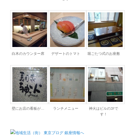
白木のカウンター席
デザートのトマト
堀ごたつ式のお座敷
壁にお店の看板が…
ランチメニュー
神火はビルの2Fで
す！