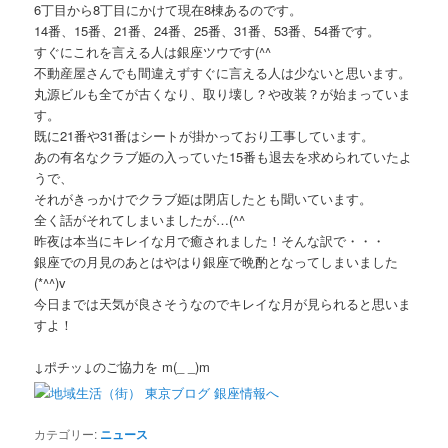
6丁目から8丁目にかけて現在8棟あるのです。
14番、15番、21番、24番、25番、31番、53番、54番です。
すぐにこれを言える人は銀座ツウです(^^ゞ
不動産屋さんでも間違えずすぐに言える人は少ないと思います。
丸源ビルも全てが古くなり、取り壊し？や改装？が始まっていま
す。
既に21番や31番はシートが掛かっており工事しています。
あの有名なクラブ姫の入っていた15番も退去を求められていたよ
うで、
それがきっかけでクラブ姫は閉店したとも聞いています。
全く話がそれてしまいましたが…(^^ゞ
昨夜は本当にキレイな月で癒されました！そんな訳で・・・
銀座での月見のあとはやはり銀座で晩酌となってしまいました
(*^^)v
今日までは天気が良さそうなのでキレイな月が見られると思いま
すよ！
↓ポチッ↓のご協力を m(_ _)m
カテゴリー:
ニュース