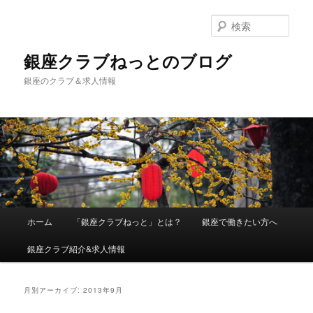
検
索
銀座クラブねっとのブログ
銀座のクラブ＆求人情報
メインメニュー
ホーム
「銀座クラブねっと」とは？
銀座で働きたい方へ
メインコンテンツへ移動
サブコンテンツへ移動
銀座クラブ紹介&求人情報
月別アーカイブ:
2013年9月