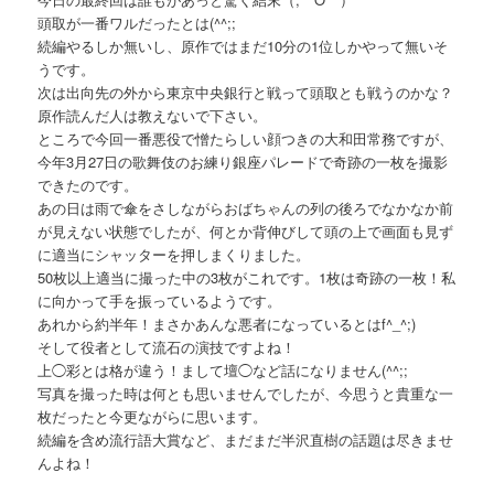
頭取が一番ワルだったとは(^^;;
続編やるしか無いし、原作ではまだ10分の1位しかやって無いそ
うです。
次は出向先の外から東京中央銀行と戦って頭取とも戦うのかな？
原作読んだ人は教えないで下さい。
ところで今回一番悪役で憎たらしい顔つきの大和田常務ですが、
今年3月27日の歌舞伎のお練り銀座パレードで奇跡の一枚を撮影
できたのです。
あの日は雨で傘をさしながらおばちゃんの列の後ろでなかなか前
が見えない状態でしたが、何とか背伸びして頭の上で画面も見ず
に適当にシャッターを押しまくりました。
50枚以上適当に撮った中の3枚がこれです。1枚は奇跡の一枚！私
に向かって手を振っているようです。
あれから約半年！まさかあんな悪者になっているとはf^_^;)
そして役者として流石の演技ですよね！
上◯彩とは格が違う！まして壇◯など話になりません(^^;;
写真を撮った時は何とも思いませんでしたが、今思うと貴重な一
枚だったと今更ながらに思います。
続編を含め流行語大賞など、まだまだ半沢直樹の話題は尽きませ
んよね！