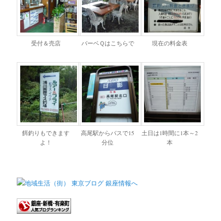
受付＆売店
バーベＱはこちらで
現在の料金表
餌釣りもできます
高尾駅からバスで15
土日は1時間に1本～2
よ！
分位
本