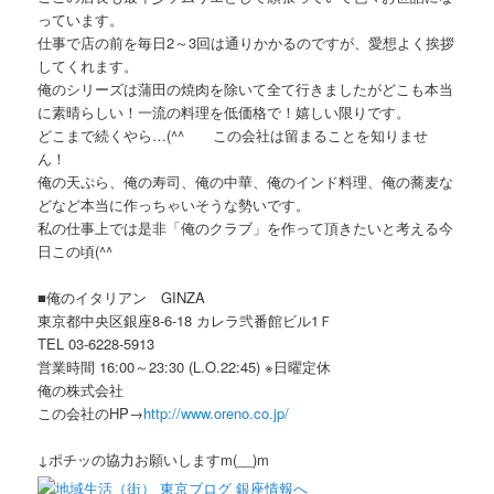
っています。
仕事で店の前を毎日2～3回は通りかかるのですが、愛想よく挨拶
してくれます。
俺のシリーズは蒲田の焼肉を除いて全て行きましたがどこも本当
に素晴らしい！一流の料理を低価格で！嬉しい限りです。
どこまで続くやら…(^^ゞ この会社は留まることを知りませ
ん！
俺の天ぷら、俺の寿司、俺の中華、俺のインド料理、俺の蕎麦な
どなど本当に作っちゃいそうな勢いです。
私の仕事上では是非「俺のクラブ」を作って頂きたいと考える今
日この頃(^^ゞ
■俺のイタリアン GINZA
東京都中央区銀座8-6-18 カレラ弐番館ビル1Ｆ
TEL 03-6228-5913
営業時間 16:00～23:30 (L.O.22:45) ※日曜定休
俺の株式会社
この会社のHP→
http://www.oreno.co.jp/
↓ポチッの協力お願いしますm(__)m