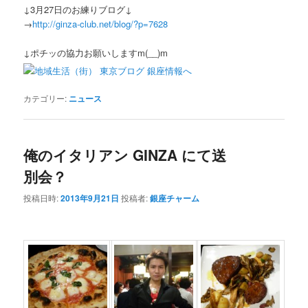
↓3月27日のお練りブログ↓
→
http://ginza-club.net/blog/?p=7628
↓ポチッの協力お願いしますm(__)m
カテゴリー:
ニュース
俺のイタリアン GINZA にて送
別会？
投稿日時:
2013年9月21日
投稿者:
銀座チャーム