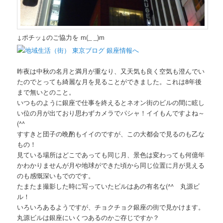
↓ポチッ↓のご協力を m(_ _)m
昨夜は中秋の名月と満月が重なり、又天気も良く空気も澄んでい
たのでとっても綺麗な月を見ることができました。これは8年後
まで無いとのこと。
いつものように銀座で仕事を終えるとネオン街のビルの間に眩し
い位の月が出ており思わずカメラでパシャ！イイもんですよね～
(^^ゞ
すすきと団子の晩酌もイイのですが、この大都会で見るのも乙な
もの！
見ている場所はどこであっても同じ月、景色は変わっても何億年
かわかりませんが月や地球ができた頃から同じ位置に月が見える
のも感慨深いもでのです。
たまたま撮影した時に写っていたビルはあの有名な(^^ゞ丸源ビ
ル！
いろいろあるようですが、チョクチョク銀座の街で見かけます。
丸源ビルは銀座にいくつあるのかご存じですか？