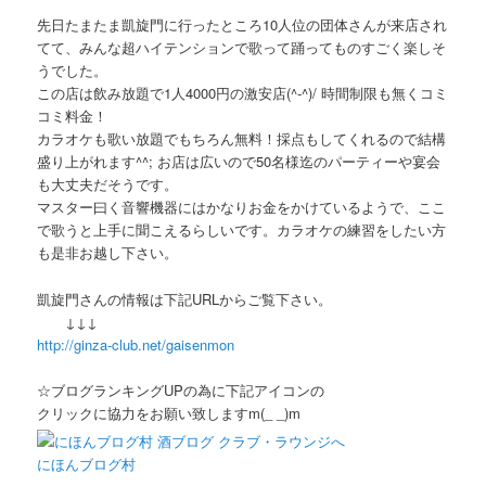
先日たまたま凱旋門に行ったところ10人位の団体さんが来店され
てて、みんな超ハイテンションで歌って踊ってものすごく楽しそ
うでした。
この店は飲み放題で1人4000円の激安店(^-^)/ 時間制限も無くコミ
コミ料金！
カラオケも歌い放題でもちろん無料！採点もしてくれるので結構
盛り上がれます^^; お店は広いので50名様迄のパーティーや宴会
も大丈夫だそうです。
マスター曰く音響機器にはかなりお金をかけているようで、ここ
で歌うと上手に聞こえるらしいです。カラオケの練習をしたい方
も是非お越し下さい。
凱旋門さんの情報は下記URLからご覧下さい。
↓↓↓
http://ginza-club.net/gaisenmon
☆ブログランキングUPの為に下記アイコンの
クリックに協力をお願い致しますm(_ _)m
にほんブログ村