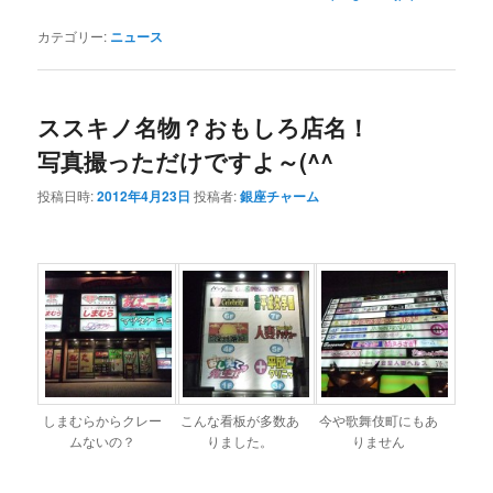
カテゴリー:
ニュース
ススキノ名物？おもしろ店名！
写真撮っただけですよ～(^^ゞ
投稿日時:
2012年4月23日
投稿者:
銀座チャーム
しまむらからクレー
こんな看板が多数あ
今や歌舞伎町にもあ
ムないの？
りました。
りません