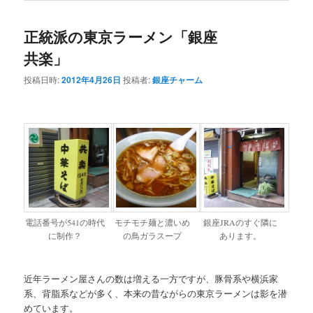
正統派の東京ラーメン「銀座
共楽」
投稿日時:
2012年4月26日
投稿者:
銀座チャーム
電話番号が541の時代
モチモチ麺と濃いめ
銀座JRAのすぐ隣に
に制作？
の鳥ガラスープ
あります。
近年ラーメン屋さんの数は増える一方ですが、豚骨系や横浜家
系、背脂系などが多く、本来の昔ながらの東京ラーメンは影を潜
めています。