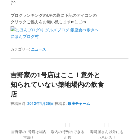
(^^ゞ
ブログランキングのUPの為に下記のアイコンの
クリックご協力をお願い致しますm(_ _)m
にほんブログ村
カテゴリー:
ニュース
吉野家の1号店はここ！意外と
知られていない築地場内の飲食
店
投稿日時:
2012年4月25日
投稿者:
銀座チャーム
吉野家の1号店は場内
場内の行列のできる
寿司屋さん以外にも
市場！
お店
いろいろ！