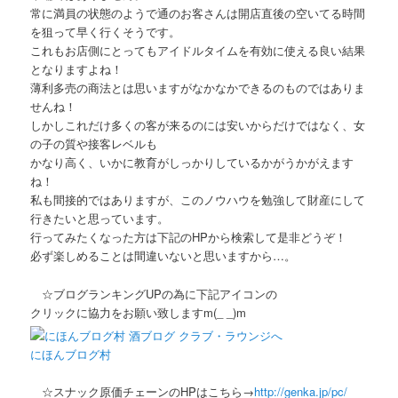
常に満員の状態のようで通のお客さんは開店直後の空いてる時間
を狙って早く行くそうです。
これもお店側にとってもアイドルタイムを有効に使える良い結果
となりますよね！
薄利多売の商法とは思いますがなかなかできるのものではありま
せんね！
しかしこれだけ多くの客が来るのには安いからだけではなく、女
の子の質や接客レベルも
かなり高く、いかに教育がしっかりしているかがうかがえます
ね！
私も間接的ではありますが、このノウハウを勉強して財産にして
行きたいと思っています。
行ってみたくなった方は下記のHPから検索して是非どうぞ！
必ず楽しめることは間違いないと思いますから…。
☆ブログランキングUPの為に下記アイコンの
クリックに協力をお願い致しますm(_ _)m
にほんブログ村
☆スナック原価チェーンのHPはこちら→
http://genka.jp/pc/