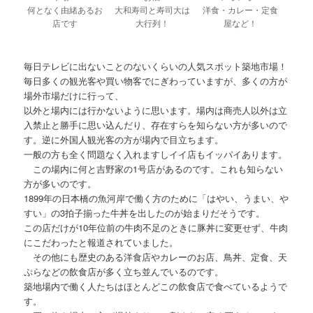
何となく由緒あるお
大和寿司と寿司大は
洋食・カレー・定食
店です
大行列！
屋など！
毎日テレビに出ないことのないくらいの人気スポット築地市場！
毎日多くの観光客や買い物客でにぎわっていますが、多くの方が
場外市場だけに行って、
以外と場内には行かないように思います。場内は商売人以外は立
入禁止と勝手に思い込んだり、存在すらを知らない方が多いので
す。逆に外国人観光客の方が場内で目立ちます。
一般の方も全く問題なく入れますしイイ店もイッパイあります。
この場内に何と吉野家の1号店があるのです。これも知らない
方が多いのです。
1899年の日本橋の魚河岸で働く方のために「はやい、うまい、や
すい」の3拍子揃った牛丼を出したのが始まりだそうです。
この店だけが10年位前の牛肉不足のときに豚丼に変更せず、牛肉
にこだわったと報道されていました。
その他にも歴史のある洋食店やカレーのお店、鳥丼、定食、天
ぷらなどの飲食店が多く立ち並んでいるのです。
築地場内で働く人たちはほとんどこの飲食店で食べているようで
す。