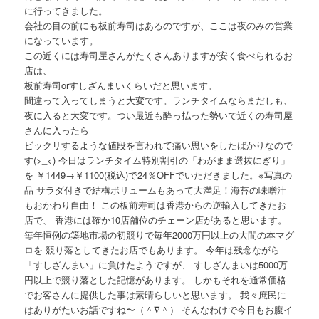
に行ってきました。
会社の目の前にも板前寿司はあるのですが、ここは夜のみの営業
になっています。
この近くには寿司屋さんがたくさんありますが安く食べられるお
店は、
板前寿司orすしざんまいくらいだと思います。
間違って入ってしまうと大変です。ランチタイムならまだしも、
夜に入ると大変です。つい最近も酔っ払った勢いで近くの寿司屋
さんに入ったら
ビックリするような値段を言われて痛い思いをしたばかりなので
す(>_<) 今日はランチタイム特別割引の「わがまま選抜にぎり」
を ￥1449→￥1100(税込)で24％OFFでいただきました。※写真の
品 サラダ付きで結構ボリュームもあって大満足！海苔の味噌汁
もおかわり自由！ この板前寿司は香港からの逆輸入してきたお
店で、 香港には確か10店舗位のチェーン店があると思います。
毎年恒例の築地市場の初競りで毎年2000万円以上の大間の本マグ
ロを 競り落としてきたお店でもあります。 今年は残念ながら
「すしざんまい」に負けたようですが、 すしざんまいは5000万
円以上で競り落とした記憶があります。 しかもそれを通常価格
でお客さんに提供した事は素晴らしいと思います。 我々庶民に
はありがたいお話ですね〜（＾∇＾） そんなわけで今日もお腹イ