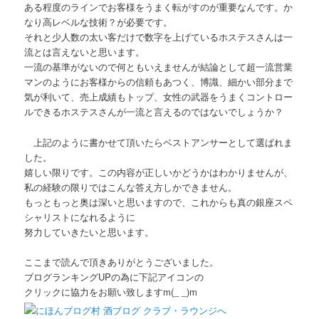
ある程度のラインでお客様をうまく転がすのが重要なんです。か
なり高レベルな技術？が必要です。
それと少人数の太い客だけで数字を上げているホステスさんは一
流とは言えないと思います。
一流の基準がないので何ともいえませんが結論として超一流営業
マンのようにお客様からの信頼もあつく、博識、細かい部分まで
気が利いて、売上成績もトップ、女性の武器をうまくコントロー
ルできるホステスさんが一流と言えるのではないでしょうか？
上記のように書かせて頂いたらベストアンサーとして選ばれま
した。
嬉しい限りです。この内容が正しいかどうかはわかりませんが、
私の経験の限りではこんな答え方しかできません。
もっともっと奥は深いと思いますので、これからも真の銀座スペ
シャリストになれるように
努力していきたいと思います。
ここまで読んで頂きありがとうございました。
ブログランキングUPの為に下記アイコンの
クリックに協力をお願い致しますm(_ _)m