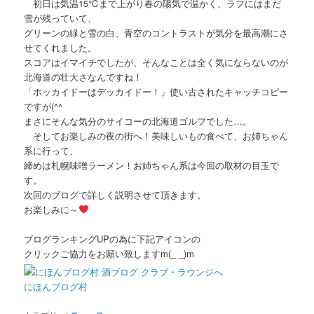
初日は気温15℃まで上がり春の陽気で温かく、ラフにはまだ
雪が残っていて、
グリーンの緑と雪の白、青空のコントラストが気分を最高潮にさ
せてくれました。
スコアはイマイチでしたが、そんなことは全く気にならないのが
北海道の壮大さなんですね！
「ホッカイドーはデッカイドー！」使い古されたキャッチコピー
ですが(^^ゞ
まさにそんな気分のサイコーの北海道ゴルフでした…。
そしてお楽しみの夜の街へ！美味しいもの食べて、お姉ちゃん
系に行って、
締めは札幌味噌ラーメン！お姉ちゃん系は今回の取材の目玉で
す。
次回のブログで詳しく説明させて頂きます。
お楽しみに～
ブログランキングUPの為に下記アイコンの
クリックご協力をお願い致しますm(_ _)m
にほんブログ村