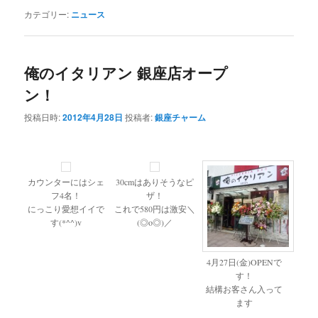
カテゴリー:
ニュース
俺のイタリアン 銀座店オープ
ン！
投稿日時:
2012年4月28日
投稿者:
銀座チャーム
カウンターにはシェ
30cmはありそうなピ
フ4名！
ザ！
にっこり愛想イイで
これで580円は激安＼
す(*^^)v
(◎o◎)／
4月27日(金)OPENで
す！
結構お客さん入って
ます