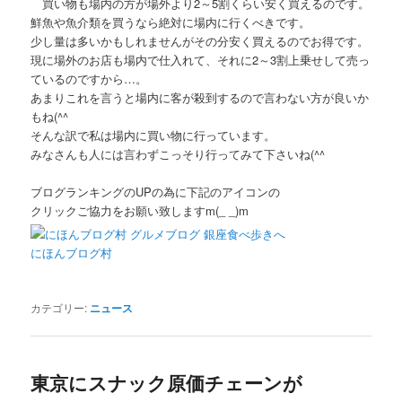
買い物も場内の方が場外より2～5割くらい安く買えるのです。
鮮魚や魚介類を買うなら絶対に場内に行くべきです。
少し量は多いかもしれませんがその分安く買えるのでお得です。
現に場外のお店も場内で仕入れて、それに2～3割上乗せして売っ
ているのですから…。
あまりこれを言うと場内に客が殺到するので言わない方が良いか
もね(^^ゞ
そんな訳で私は場内に買い物に行っています。
みなさんも人には言わずこっそり行ってみて下さいね(^^ゞ
ブログランキングのUPの為に下記のアイコンの
クリックご協力をお願い致しますm(_ _)m
にほんブログ村
カテゴリー:
ニュース
東京にスナック原価チェーンが