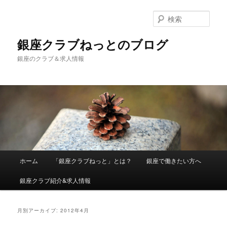
検
索
銀座クラブねっとのブログ
銀座のクラブ＆求人情報
メインメニュー
ホーム
「銀座クラブねっと」とは？
銀座で働きたい方へ
メインコンテンツへ移動
サブコンテンツへ移動
銀座クラブ紹介&求人情報
月別アーカイブ:
2012年4月