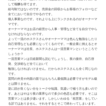
して報酬を得てます。
給与制ではないのです。売掛金の回収からお客様のフォローなど
全てにおいて自分でやるのです。
個人事業なのです。それよりも上にランクされるのがオーナーマ
マです。
オーナーママはお店の経営から人事・管理など全てを自分でやら
なければならないのです。
よって一流のホステスさんやオーナーママは色んな勉強をしたり
自己管理なども必要になってくるのです。一般企業に例えるとオ
ーナーママは社長、ホステスさんは一流営業マンというところで
しょうか？
一流営業マンは日経新聞も読むでしょうし、夜の接待、自己啓
発、交渉術など全てにおいて
勉強しなければいけません。だからホステスさんも全く同じなの
です。
質問の外見や内面の面ではもちろん最低限は必要ですがモデル級
とは限りません。
逆に顔が良くない分をトークや知識、気遣いで補う方も多いので
す。あとはやはり夜の業界なので多少の色恋も必要です。そこは
営業マンとは多少違います。しかしいわゆる「枕営業」をしてい
る訳ではありません。それをするとそこで終わってしまいます。