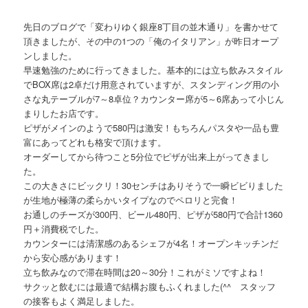
先日のブログで「変わりゆく銀座8丁目の並木通り」を書かせて
頂きましたが、その中の1つの「俺のイタリアン」が昨日オープ
ンしました。
早速勉強のために行ってきました。基本的には立ち飲みスタイル
でBOX席は2卓だけ用意されていますが、スタンディング用の小
さな丸テーブルが7～8卓位？カウンター席が5～6席あって小じん
まりしたお店です。
ピザがメインのようで580円は激安！もちろんパスタや一品も豊
富にあってどれも格安で頂けます。
オーダーしてから待つこと5分位でピザが出来上がってきまし
た。
この大きさにビックリ！30センチはありそうで一瞬ビビりました
が生地が極薄の柔らかいタイプなのでペロリと完食！
お通しのチーズが300円、ビール480円、ピザが580円で合計1360
円＋消費税でした。
カウンターには清潔感のあるシェフが4名！オープンキッチンだ
から安心感があります！
立ち飲みなので滞在時間は20～30分！これがミソですよね！
サクッと飲むには最適で結構お腹もふくれました(^^ゞスタッフ
の接客もよく満足しました。