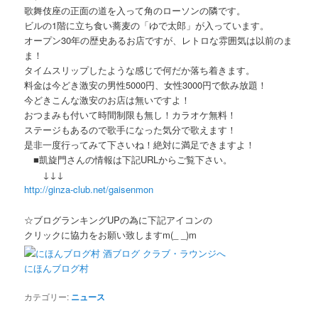
歌舞伎座の正面の道を入って角のローソンの隣です。
ビルの1階に立ち食い蕎麦の「ゆで太郎」が入っています。
オープン30年の歴史あるお店ですが、レトロな雰囲気は以前のま
ま！
タイムスリップしたような感じで何だか落ち着きます。
料金は今どき激安の男性5000円、女性3000円で飲み放題！
今どきこんな激安のお店は無いですよ！
おつまみも付いて時間制限も無し！カラオケ無料！
ステージもあるので歌手になった気分で歌えます！
是非一度行ってみて下さいね！絶対に満足できますよ！
■凱旋門さんの情報は下記URLからご覧下さい。
↓↓↓
http://ginza-club.net/gaisenmon
☆ブログランキングUPの為に下記アイコンの
クリックに協力をお願い致しますm(_ _)m
にほんブログ村
カテゴリー:
ニュース