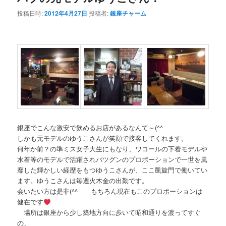
投稿日時:
2012年4月27日
投稿者:
銀座チャーム
銀座でこんな激安で飲めるお店があるなんて～(^^ゞ
しかも元モデルのゆうこさんが笑顔で接客してくれます。
何年か前？の準ミス女子大生にもなり、ワコールの下着モデルや
水着等のモデルで活躍されバツグンのプロポーションで一世を風
靡した輝かしい経歴をもつゆうこさんが、ここ凱旋門で働いてい
ます。ゆうこさんは毎週火木金の出勤です。
会いたい方は是非(^^ゞ もちろん現在もこのプロポーションは
健在です
場所は銀座から少し築地方向に歩いて昭和通りを渡ってすぐ
の、