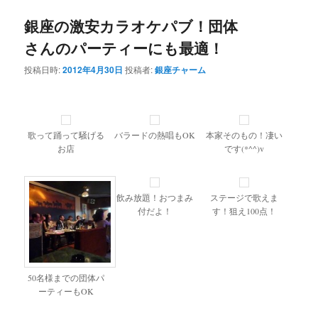
銀座の激安カラオケパブ！団体
さんのパーティーにも最適！
投稿日時:
2012年4月30日
投稿者:
銀座チャーム
歌って踊って騒げる
バラードの熱唱もOK
本家そのもの！凄い
お店
です(*^^)v
飲み放題！おつまみ
ステージで歌えま
付だよ！
す！狙え100点！
50名様までの団体パ
ーティーもOK