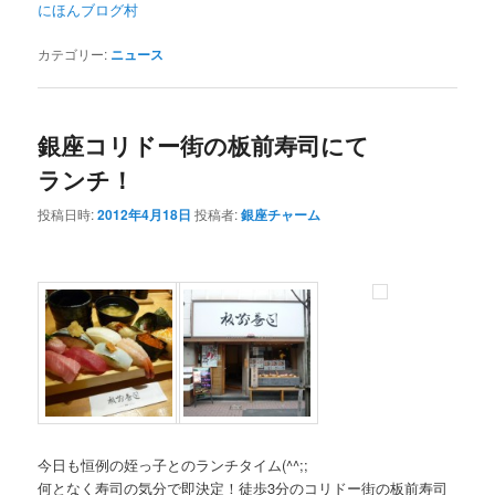
にほんブログ村
カテゴリー:
ニュース
銀座コリドー街の板前寿司にて
ランチ！
投稿日時:
2012年4月18日
投稿者:
銀座チャーム
今日も恒例の姪っ子とのランチタイム(^^;;
何となく寿司の気分で即決定！徒歩3分のコリドー街の板前寿司