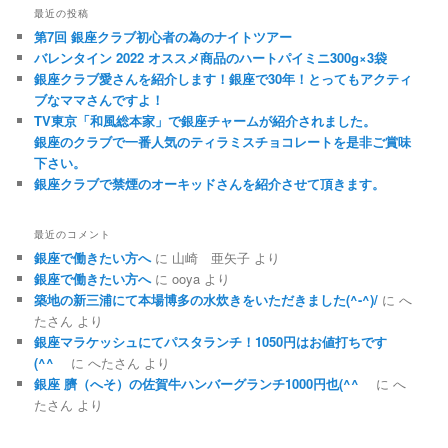
最近の投稿
第7回 銀座クラブ初心者の為のナイトツアー
バレンタイン 2022 オススメ商品のハートパイミニ300g×3袋
銀座クラブ愛さんを紹介します！銀座で30年！とってもアクティ
ブなママさんですよ！
TV東京「和風総本家」で銀座チャームが紹介されました。
銀座のクラブで一番人気のティラミスチョコレートを是非ご賞味
下さい。
銀座クラブで禁煙のオーキッドさんを紹介させて頂きます。
最近のコメント
銀座で働きたい方へ
に
山崎 亜矢子
より
銀座で働きたい方へ
に
ooya
より
築地の新三浦にて本場博多の水炊きをいただきました(^-^)/
に
へ
たさん
より
銀座マラケッシュにてパスタランチ！1050円はお値打ちです
(^^ゞ
に
へたさん
より
銀座 臍（へそ）の佐賀牛ハンバーグランチ1000円也(^^ゞ
に
へ
たさん
より