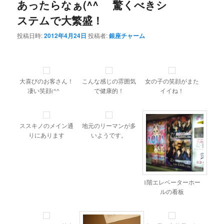
あったらなぁ(^^ゞ 驚くべきシ
ステムで大繁盛！
投稿日時:
2012年4月24日
投稿者:
銀座チャーム
大喜びのお客さん！
こんな感じの雰囲気
女の子の笑顔がまた
凄い笑顔(^^ゞ
で健康的！
イイね！
ススキノのメイン通
地元のリーマンが多
りにあります
いようです。
1階エレベーターホー
ルの看板