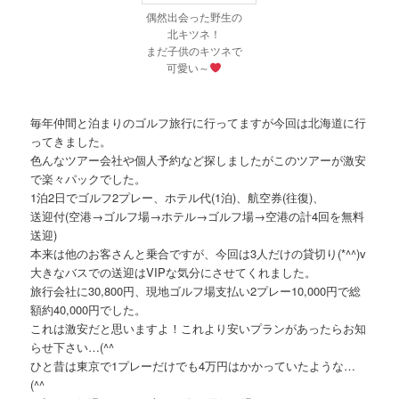
偶然出会った野生の
北キツネ！
まだ子供のキツネで
可愛い～
毎年仲間と泊まりのゴルフ旅行に行ってますが今回は北海道に行
ってきました。
色んなツアー会社や個人予約など探しましたがこのツアーが激安
で楽々パックでした。
1泊2日でゴルフ2プレー、ホテル代(1泊)、航空券(往復)、
送迎付(空港→ゴルフ場→ホテル→ゴルフ場→空港の計4回を無料
送迎)
本来は他のお客さんと乗合ですが、今回は3人だけの貸切り(*^^)v
大きなバスでの送迎はVIPな気分にさせてくれました。
旅行会社に30,800円、現地ゴルフ場支払い2プレー10,000円で総
額約40,000円でした。
これは激安だと思いますよ！これより安いプランがあったらお知
らせ下さい…(^^ゞ
ひと昔は東京で1プレーだけでも4万円はかかっていたような…
(^^ゞ