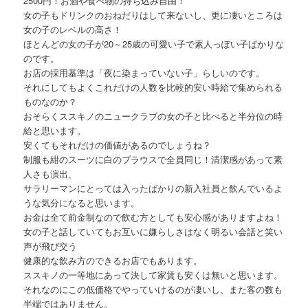
2500円！お酒や食べ物の持ち込み自由！
女の子もドリンクのおねだりはして来ないし、更に凄いところは
女の子のレベルの高さ！
ほとんどの女の子が20～25歳の可愛い子で素人っぽい子ばかりな
のです。
お店の採用基準は「夜に染まっていない子」らしいのです。
それにしてもよくこれだけの人数を比較的安い時給で集められる
ものなのか？
おそらくススキノのニュークラブの女の子と比べると半分位の時
給と思います。
安くてもそれだけの価値があるのでしょうね？
制服も紺のスーツに白のブラウスで全員同じ！清潔感があって素
人さも演出、
サラリーマンにとっては入ったばかりの新入社員と飲んでいるよ
うな気分になると思います。
お金は全て前金制なので飲む方としても安心感がありますよね！
女の子と話していてもお互いに嫌らしさはなく明るい会話と笑い
声が飛び交う
健康的な飲み方のできるお店でもあります。
ススキノの一等地にあって決して家賃も安くは無いと思います。
それなのにこの低価格でやっていけるのが凄いし、また客の数も
半端ではありません。