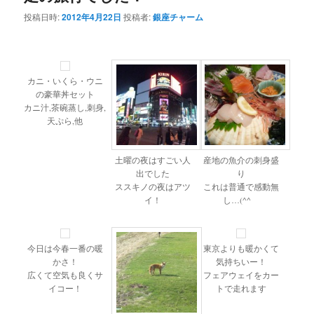
投稿日時:
2012年4月22日
投稿者:
銀座チャーム
カニ・いくら・ウニ
の豪華丼セット
カニ汁,茶碗蒸し,刺身,
天ぷら,他
土曜の夜はすごい人
産地の魚介の刺身盛
出でした
り
ススキノの夜はアツ
これは普通で感動無
イ！
し…(^^ゞ
今日は今春一番の暖
東京よりも暖かくて
かさ！
気持ちいー！
広くて空気も良くサ
フェアウェイをカー
イコー！
トで走れます