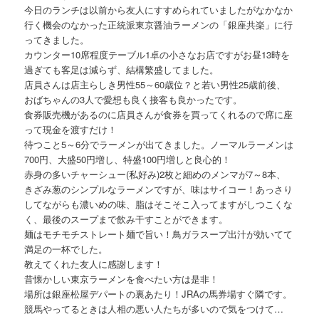
今日のランチは以前から友人にすすめられていましたがなかなか
行く機会のなかった正統派東京醤油ラーメンの「銀座共楽」に行
ってきました。
カウンター10席程度テーブル1卓の小さなお店ですがお昼13時を
過ぎても客足は減らず、結構繁盛してました。
店員さんは店主らしき男性55～60歳位？と若い男性25歳前後、
おばちゃんの3人で愛想も良く接客も良かったです。
食券販売機があるのに店員さんが食券を買ってくれるので席に座
って現金を渡すだけ！
待つこと5～6分でラーメンが出てきました。ノーマルラーメンは
700円、大盛50円増し、特盛100円増しと良心的！
赤身の多いチャーシュー(私好み)2枚と細めのメンマが7～8本、
きざみ葱のシンプルなラーメンですが、味はサイコー！あっさり
してながらも濃いめの味、脂はそこそこ入ってますがしつこくな
く、最後のスープまで飲み干すことができます。
麺はモチモチストレート麺で旨い！鳥ガラスープ出汁が効いてて
満足の一杯でした。
教えてくれた友人に感謝します！
昔懐かしい東京ラーメンを食べたい方は是非！
場所は銀座松屋デパートの裏あたり！JRAの馬券場すぐ隣です。
競馬やってるときは人相の悪い人たちが多いので気をつけて…