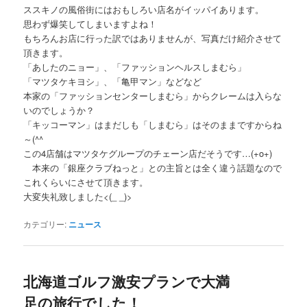
ススキノの風俗街にはおもしろい店名がイッパイあります。
思わず爆笑してしまいますよね！
もちろんお店に行った訳ではありませんが、写真だけ紹介させて
頂きます。
「あしたのニョー」、「ファッションヘルスしまむら」
「マツタケキヨシ」、「亀甲マン」などなど
本家の「ファッションセンターしまむら」からクレームは入らな
いのでしょうか？
「キッコーマン」はまだしも「しまむら」はそのままですからね
～(^^ゞ
この4店舗はマツタケグループのチェーン店だそうです…(+o+)
本来の「銀座クラブねっと」との主旨とは全く違う話題なので
これくらいにさせて頂きます。
大変失礼致しました<(_ _)>
カテゴリー:
ニュース
北海道ゴルフ激安プランで大満
足の旅行でした！