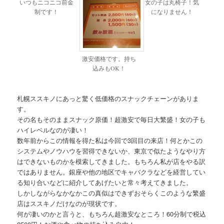
いつもニコニコ前金
女の子は丸椅子！気
制です！
になりません！
激安価格です。持ち
込みもOK！
札幌ススキノにあっと驚く低価格のスナックチェーンがありま
す。
その名もそのままスナック原価！超激安で毎日大繁盛！女の子も
ハイレベルなのが凄い！
数年前からこの情報を得た私は今回で3回目の来店！何とかこの
システムやノウハウを習得できないか、東京で似たようなやり方
はできないものかを模索してきました。もちろん私が店をやる訳
ではありません。銀座や他の地区でキャバクラなどを経営してい
る知り合いなどに紹介してあげたいと常々考えてきました。
しかしながらなかなかこの真似はできずおそらくこのような繁盛
店はススキノだけなのが現状です。
何が凄いのかと言うと、もちろん超激安なところ！60分制で税込