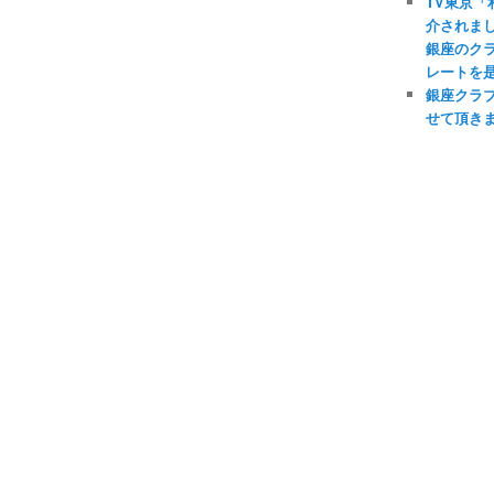
TV東京
介されま
銀座のク
レートを
銀座クラ
せて頂き