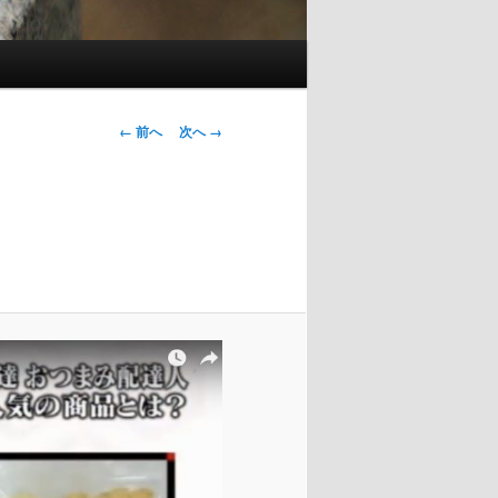
画像ナビゲー
← 前へ
次へ →
ション