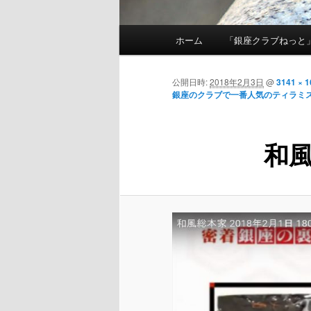
メインメニュー
ホーム
「銀座クラブねっと
メインコンテンツへ移動
公開日時:
2018年2月3日
@
3141 × 
銀座のクラブで一番人気のティラミ
和風