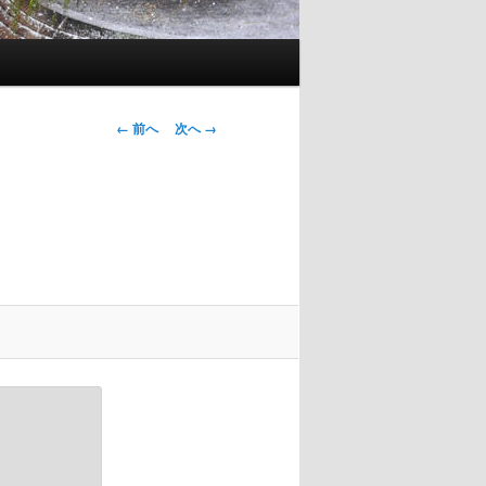
画像ナビゲー
← 前へ
次へ →
ション