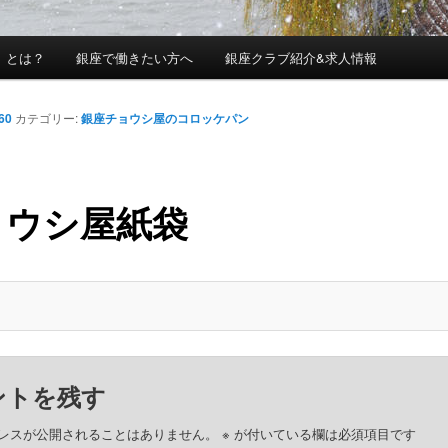
」とは？
銀座で働きたい方へ
銀座クラブ紹介&求人情報
60
カテゴリー:
銀座チョウシ屋のコロッケパン
ョウシ屋紙袋
ントを残す
レスが公開されることはありません。
※
が付いている欄は必須項目です