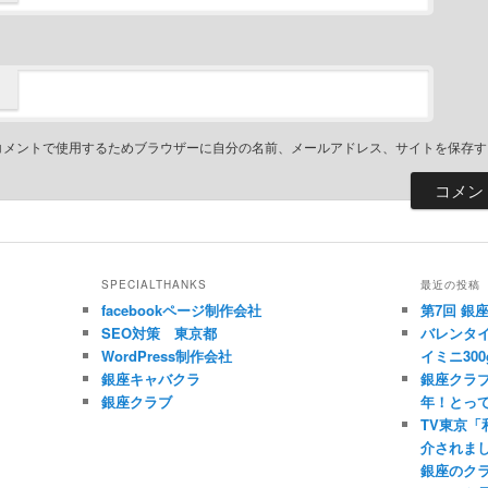
コメントで使用するためブラウザーに自分の名前、メールアドレス、サイトを保存す
SPECIALTHANKS
最近の投稿
facebookページ制作会社
第7回 銀
SEO対策 東京都
バレンタイ
WordPress制作会社
イミニ300
銀座キャバクラ
銀座クラブ
銀座クラブ
年！とっ
TV東京
介されま
銀座のク