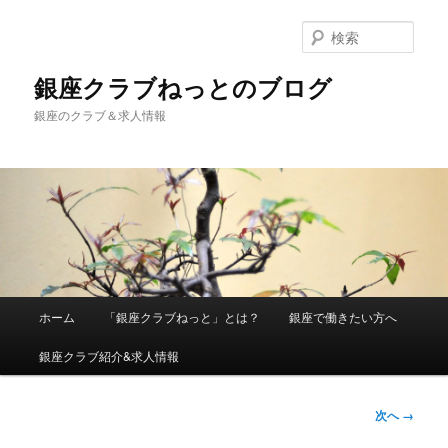
検
索
銀座クラブねっとのブログ
銀座のクラブ＆求人情報
メインメニュー
ホーム
「銀座クラブねっと」とは？
銀座で働きたい方へ
メインコンテンツへ移動
銀座クラブ紹介&求人情報
画像ナビ
次へ →
ゲーショ