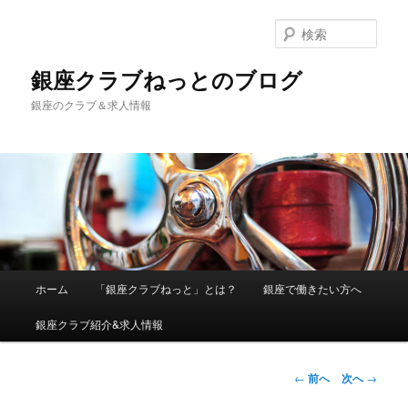
検
索
銀座クラブねっとのブログ
銀座のクラブ＆求人情報
メインメニュー
ホーム
「銀座クラブねっと」とは？
銀座で働きたい方へ
メインコンテンツへ移動
銀座クラブ紹介&求人情報
投稿ナビゲーシ
←
前へ
次へ
→
ョン