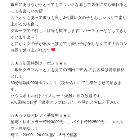
銀座にありながらとってもフランクな感じで気楽に立ち寄れると
っても楽しいお店！
カラオケもあって歌うも良し♪可愛い女の子とおしゃべりで盛り
上がるのも良し！
グループでの打ち上げ等も歓迎します！パーティーなどもできち
ゃいますよ～！
とにかく女の子が素人っぽくて可愛い子ばかりなんです！合コン
感覚で盛り上がれます
☆★☆初回特別クーポン☆★☆
「銀座クラブねっと」を見ての初回ご来店,のお客様は特別価格
として
60分総額4,000円ポッキリ（税サ込）にてご奉仕させて頂きま
す。
ハウスボトル付(ウイスキー・焼酎）飲み放題です。
※来店時に必ず「銀座クラブねっと」を見たとお伝え下さい。
☆★☆フロアレディ募集中☆★☆
給与：レギュラー時給3000円～、バイト時給2500円～ ※ノル
マ・強制なし！
時間…20:00～24:00※週2～5日で相談