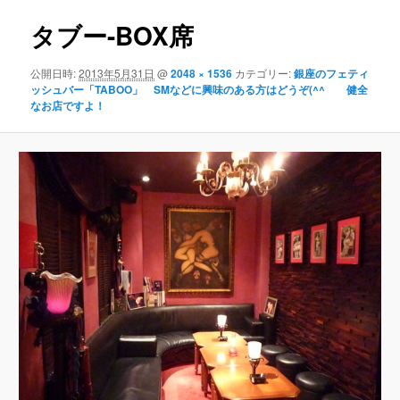
ン
タブー-BOX席
公開日時:
2013年5月31日
@
2048 × 1536
カテゴリー:
銀座のフェティ
ッシュバー「TABOO」 SMなどに興味のある方はどうぞ(^^ゞ 健全
なお店ですよ！