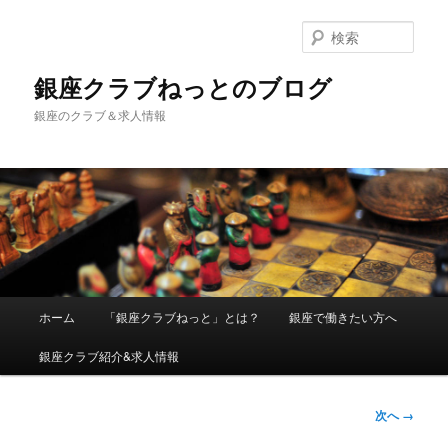
検
索
銀座クラブねっとのブログ
銀座のクラブ＆求人情報
メインメニュー
ホーム
「銀座クラブねっと」とは？
銀座で働きたい方へ
メインコンテンツへ移動
銀座クラブ紹介&求人情報
画像ナビ
次へ →
ゲーショ