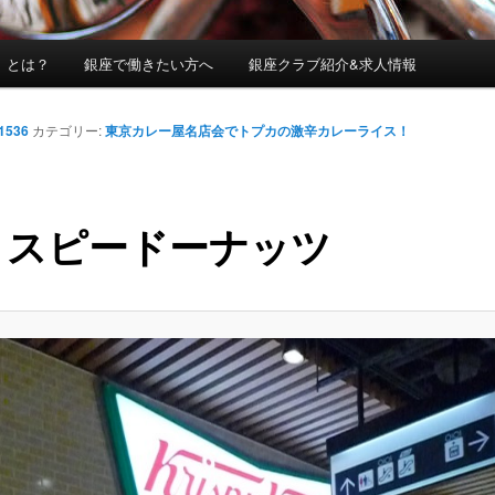
」とは？
銀座で働きたい方へ
銀座クラブ紹介&求人情報
 1536
カテゴリー:
東京カレー屋名店会でトプカの激辛カレーライス！
リスピードーナッツ