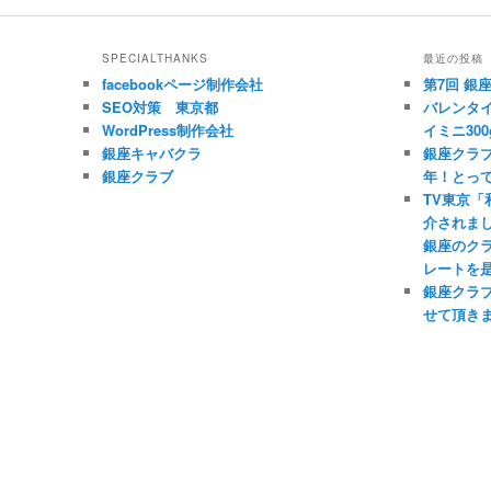
SPECIALTHANKS
最近の投稿
facebookページ制作会社
第7回 銀
SEO対策 東京都
バレンタイ
WordPress制作会社
イミニ300
銀座キャバクラ
銀座クラブ
銀座クラブ
年！とっ
TV東京
介されま
銀座のク
レートを
銀座クラ
せて頂き