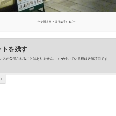
今や閑古鳥？流行は早いね(^^ゞ
ントを残す
レスが公開されることはありません。
※
が付いている欄は必須項目です
ト
※