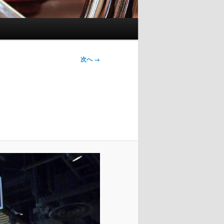
画像ナ
次へ →
ビゲー
ション