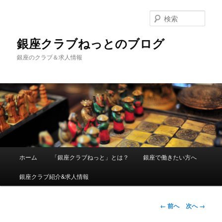
検
索
銀座クラブねっとのブログ
銀座のクラブ＆求人情報
メインメニュー
ホーム
「銀座クラブねっと」とは？
銀座で働きたい方へ
メインコンテンツへ移動
銀座クラブ紹介&求人情報
画像ナビゲーシ
← 前へ
次へ →
ョン