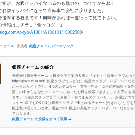
ですが、お腹イッパイ食べるのも魅力の一つですからね！
でお腹イッパイになって自転車で会社に戻りました。
分後悔する昼食です！興味があれば一度行って見て下さい。
情報はコチラ↓「食べログ」↓
tabelog.com/tokyo/A1301/A130101/13002503/
ニュース
作成者:
銀座チャーム
パーマリンク
銀座チャーム の紹介
株式会社銀座チャーム ＜銀座クラブ案内＆求人サイト＞『銀座クラブねっ
http://ginza-club.net/ ”銀座クラブねっと”は、銀座のクラブ・パブ・バー
ポータルサイトです。 4つのカテゴリー「業態・料金・女性の在籍数・女性
齢」の中からあなたのイメージにあったお店を検索できます。求人広告も掲
ます。 ☆銀座のクラブ専門！お菓子・おつまみのデリバリー。 お電話1本で
ッキー1箱でもOKです)※銀座のクラブで出されるチャーム(付き出し)などを常
以上取り揃えています。現在150軒以上の高級クラブ・パブ・バーなどから
ております。
銀座チャーム の投稿をすべて表示
→