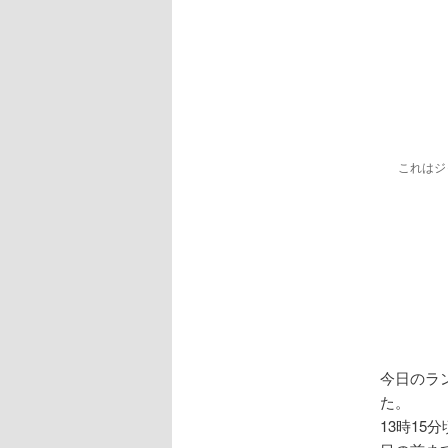
これはジ
今日のラ
た。
13時15