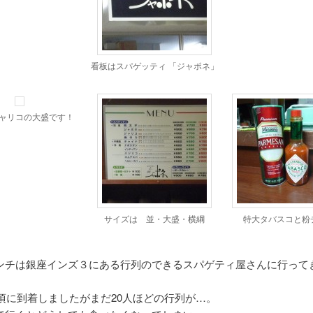
看板はスパゲッティ 「ジャポネ」
ャリコの大盛です！
サイズは 並・大盛・横綱
特大タバスコと粉
ンチは銀座インズ３にある行列のできるスパゲティ屋さんに行って
分頃に到着しましたがまだ20人ほどの行列が…。