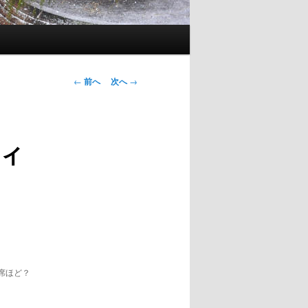
投稿ナビゲー
←
前へ
次へ
→
ション
ィ
席ほど？