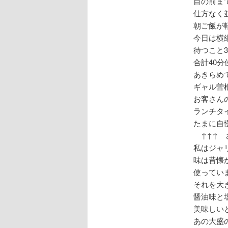
目の前ま
仕方なく
朝ご飯が
今日は横
待つこと
合計40
あきらめ
ギャル曽
お客さん
ランチタ
たまに自
↑↑↑ 
私はジャ
味は昔懐
使ってい
それを大
醤油味と
美味しい
あの大盛