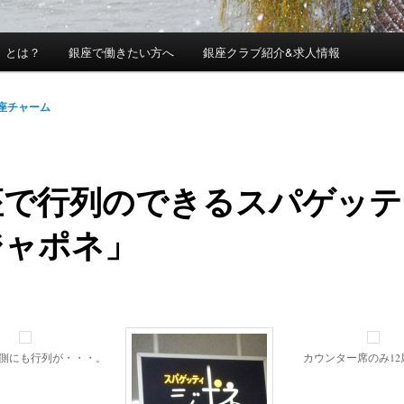
」とは？
銀座で働きたい方へ
銀座クラブ紹介&求人情報
座チャーム
座で行列のできるスパゲッテ
ジャポネ」
側にも行列が・・・。
カウンター席のみ12