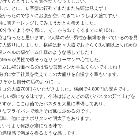
で行くとどうしても食べたくなってしまい、
並ぶことに。Ｌ字型の行列でまだまだ先頭は見えず！
軽かったので徐々にお腹が空いてきていつもは大盛ですが、
綱に初チャレンジしてみようかとも考えました。
30分位でようやく席に。そこから出てくるまでに約10分。
分位は待ったと思います。2人隣の若い男性が横綱を食べているのを
て大盛りにしました。横綱は超々大盛でおそらく3人前以上＼(◎o◎
根レベルの罰ゲーム仕様のような感じでした！
の95％が男性で暇そうなサラリーマン中心でした。
イムに40分並べるのは暇な営業マンか学生くらいですよね！
慢げに女子社員を従えてこの大盛りを自慢する輩もいます。
さぞかし自分の店のように…。
リコの大盛700円をいただきました。横綱でも800円の安さです。
かしい癖になる味です。今時はほとんどの店がパスタの茹で上げを
ますが、ここは茹でたパスタを大量に準備してあり、
きなフライパンで焼きそば風に炒めるのです。
塩味、他にはナポリタンや明太子もあります。
というより何故か癖になる味で、
の満腹感で満足を得るような感じです。