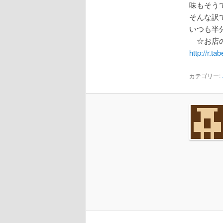
味もそう
そんな訳
いつも半
☆お店の
http://r.
カテゴリー: