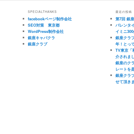
SPECIALTHANKS
最近の投稿
facebookページ制作会社
第7回 銀
SEO対策 東京都
バレンタイ
WordPress制作会社
イミニ300
銀座キャバクラ
銀座クラブ
銀座クラブ
年！とっ
TV東京
介されま
銀座のク
レートを
銀座クラ
せて頂き