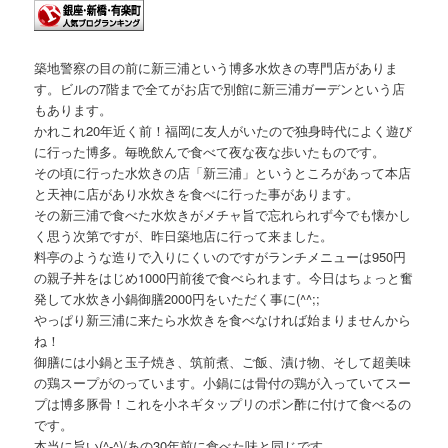
築地警察の目の前に新三浦という博多水炊きの専門店がありま
す。ビルの7階まで全てがお店で別館に新三浦ガーデンという店
もあります。
かれこれ20年近く前！福岡に友人がいたので独身時代によく遊び
に行った博多。毎晩飲んで食べて夜な夜な歩いたものです。
その頃に行った水炊きの店「新三浦」というところがあって本店
と天神に店があり水炊きを食べに行った事があります。
その新三浦で食べた水炊きがメチャ旨で忘れられず今でも懐かし
く思う次第ですが、昨日築地店に行って来ました。
料亭のような造りで入りにくいのですがランチメニューは950円
の親子丼をはじめ1000円前後で食べられます。今日はちょっと奮
発して水炊き小鍋御膳2000円をいただく事に(^^;;
やっぱり新三浦に来たら水炊きを食べなければ始まりませんから
ね！
御膳には小鍋と玉子焼き、筑前煮、ご飯、漬け物、そして超美味
の鶏スープがのっています。小鍋には骨付の鶏が入っていてスー
プは博多豚骨！これを小ネギタップリのポン酢に付けて食べるの
です。
本当に旨い(^-^)/あの30年前に食べた味と同じです。