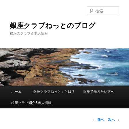
検
索
銀座クラブねっとのブログ
銀座のクラブ＆求人情報
メインメニュー
ホーム
「銀座クラブねっと」とは？
銀座で働きたい方へ
メインコンテンツへ移動
銀座クラブ紹介&求人情報
投稿ナビゲーシ
←
前へ
次へ
→
ョン