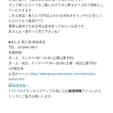
そして残ったスープをご飯にかけてポン酢を少々入れて雑炊とし
ていただきます。
これも絶品！夜だと1万円以上かかる水炊きをランチだと安くい
ただけてもう最高(*^^*)
重要な接待でもある時は是非使ってみたいお店です。
皆さんも一度行って見て下さいね！
■水たき 新三浦 築地本店
TEL 03-3541-0811
営業時間
月～土…ランチ11:30～14:30 (土曜は要予約)
月～土・祝日…ディナー17:00～22:00 (土曜・祝日は要予約)
※日曜定休
お店のページ→
http://www.ginza-nihonryouri.com/shinmiura-
tsukiji.html
↑↑↑ブログランキングアップの為に上記
銀座情報
アイコンのク
リックにご協力お願いします。