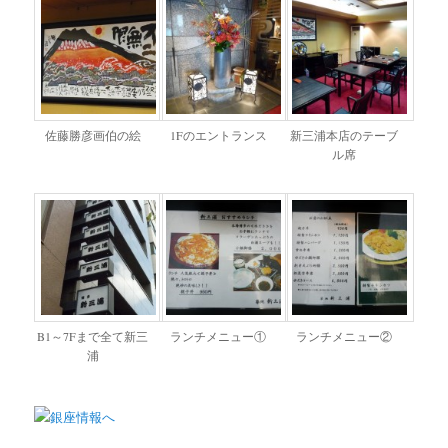
佐藤勝彦画伯の絵
1Fのエントランス
新三浦本店のテーブ
ル席
B1～7Fまで全て新三
ランチメニュー①
ランチメニュー②
浦