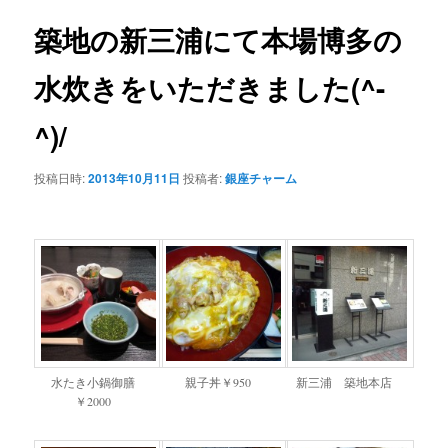
築地の新三浦にて本場博多の
水炊きをいただきました(^-
^)/
投稿日時:
2013年10月11日
投稿者:
銀座チャーム
水たき小鍋御膳
親子丼￥950
新三浦 築地本店
￥2000