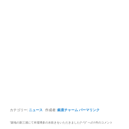
カテゴリー:
ニュース
作成者:
銀座チャーム
パーマリンク
“
築地の新三浦にて本場博多の水炊きをいただきました(^-^)/
” への1件のコメント