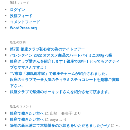
RSSフィード
ログイン
投稿フィード
コメントフィード
WordPress.org
最近の投稿
第7回 銀座クラブ初心者の為のナイトツアー
バレンタイン 2022 オススメ商品のハートパイミニ300g×3袋
銀座クラブ愛さんを紹介します！銀座で30年！とってもアクティ
ブなママさんですよ！
TV東京「和風総本家」で銀座チャームが紹介されました。
銀座のクラブで一番人気のティラミスチョコレートを是非ご賞味
下さい。
銀座クラブで禁煙のオーキッドさんを紹介させて頂きます。
最近のコメント
銀座で働きたい方へ
に
山崎 亜矢子
より
銀座で働きたい方へ
に
ooya
より
築地の新三浦にて本場博多の水炊きをいただきました(^-^)/
に
へ