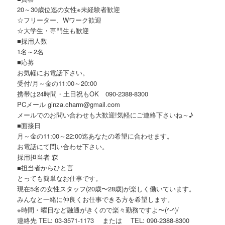
20～30歳位迄の女性※未経験者歓迎
☆フリーター、Wワーク歓迎
☆大学生・専門生も歓迎
■採用人数
1名～2名
■応募
お気軽にお電話下さい。
受付/月～金の11:00～20:00
携帯は24時間・土日祝もOK 090-2388-8300
PCメール ginza.charm@gmail.com
メールでのお問い合わせも大歓迎!気軽にご連絡下さいね～♪
■面接日
月～金の11:00～22:00迄あなたの希望に合わせます。
お電話にて問い合わせ下さい。
採用担当者 森
■担当者からひと言
とっても簡単なお仕事です。
現在5名の女性スタッフ(20歳〜28歳)が楽しく働いています。
みんなと一緒に仲良くお仕事できる方を希望します。
※時間・曜日など融通がきくので楽々勤務ですよ〜(^-^)/
連絡先 TEL: 03-3571-1173 または TEL: 090-2388-8300