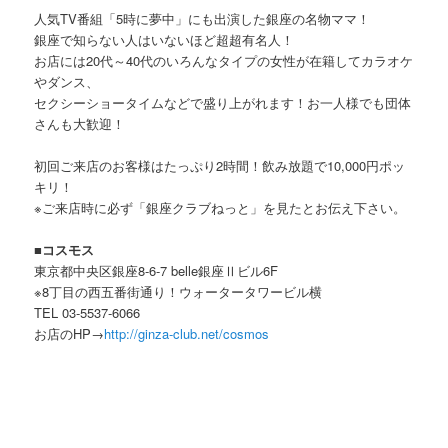
人気TV番組「5時に夢中」にも出演した銀座の名物ママ！
銀座で知らない人はいないほど超超有名人！
お店には20代～40代のいろんなタイプの女性が在籍してカラオケ
やダンス、
セクシーショータイムなどで盛り上がれます！お一人様でも団体
さんも大歓迎！
初回ご来店のお客様はたっぷり2時間！飲み放題で10,000円ポッ
キリ！
※ご来店時に必ず「銀座クラブねっと」を見たとお伝え下さい。
■コスモス
東京都中央区銀座8-6-7 belle銀座Ⅱビル6F
※8丁目の西五番街通り！ウォータータワービル横
TEL 03-5537-6066
お店のHP→
http://ginza-club.net/cosmos