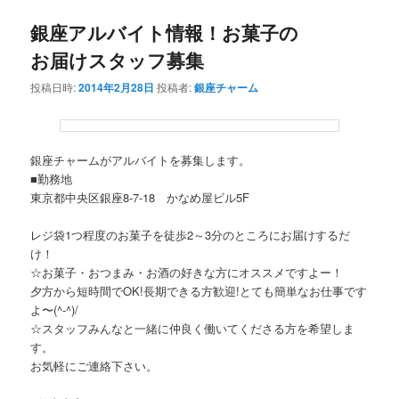
銀座アルバイト情報！お菓子の
お届けスタッフ募集
投稿日時:
2014年2月28日
投稿者:
銀座チャーム
銀座チャームがアルバイトを募集します。
■勤務地
東京都中央区銀座8-7-18 かなめ屋ビル5F
レジ袋1つ程度のお菓子を徒歩2～3分のところにお届けするだ
け！
☆お菓子・おつまみ・お酒の好きな方にオススメですよー！
夕方から短時間でOK!長期できる方歓迎!とても簡単なお仕事です
よ〜(^-^)/
☆スタッフみんなと一緒に仲良く働いてくださる方を希望しま
す。
お気軽にご連絡下さい。