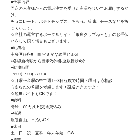
■仕事内容
固定のお客様からの電話注文を受けた商品を歩いてお届けするだ
け。
チョコレート、ポテトチップス、あられ、珍味、チーズなどを扱
っています。
☆当社の運営するポータルサイト「銀座クラブねっと」のお手伝
いをして頂く場合もございます。
■勤務地
中央区銀座8丁目7-18 かなめ屋ビル5F
※各線新橋駅から徒歩2分※銀座駅徒歩4分
■勤務時間
16:00(17:00)～20:00
☆月曜〜金曜の中で週1～3日程度で時間・曜日は応相談
☆あなたの希望を考慮します！融通ききますよ！
☆短期バイトもOKです！
■給料
時給1100円以上(交通費込み)
■待遇
服装自由、日払いOK
■休日
土・日・祝、夏季・年末年始・GW
■資格