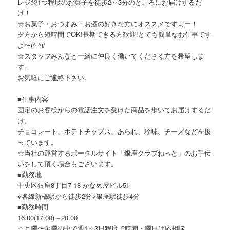
レジ袋1つ程度のお菓子を徒歩2～3分のところにお届けするだ
け！
☆お菓子・おつまみ・お酒の好きな方にオススメですよー！
夕方から短時間でOK!長期できる方歓迎!とても簡単なお仕事です
よ〜(^-^)/
☆スタッフみんなと一緒に仲良く働いてくださる方を希望しま
す。
お気軽にご連絡下さい。
■仕事内容
固定のお客様からの電話注文を受けた商品を歩いてお届けするだ
け。
チョコレート、ポテトチップス、あられ、珍味、チーズなどを扱
っています。
☆当社の運営するポータルサイト「銀座クラブねっと」のお手伝
いをして頂く場合もございます。
■勤務地
中央区銀座8丁目7-18 かなめ屋ビル5F
※各線新橋駅から徒歩2分※銀座駅徒歩4分
■勤務時間
16:00(17:00)～20:00
☆月曜〜金曜の中で週1～3日程度で時間・曜日は応相談