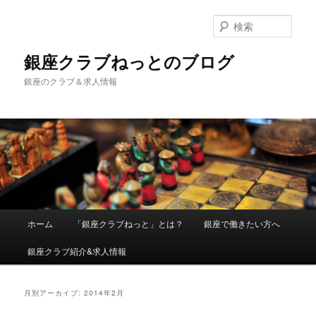
検
索
銀座クラブねっとのブログ
銀座のクラブ＆求人情報
メインメニュー
ホーム
「銀座クラブねっと」とは？
銀座で働きたい方へ
メインコンテンツへ移動
サブコンテンツへ移動
銀座クラブ紹介&求人情報
月別アーカイブ:
2014年2月