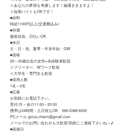
☆あなたの希望を考慮します！融通ききますよ！
☆短期バイトもOKです！
■給料
時給1100円以上(交通費込み)
■待遇
服装自由、日払いOK
■休日
土・日・祝、夏季・年末年始・GW
■資格
20～30歳位迄の女性※未経験者歓迎
☆フリーター、Wワーク歓迎
☆大学生・専門生も歓迎
■採用人数
1名～2名
■応募
お気軽にお電話下さい。
受付/月～金の11:00～20:00
携帯は24時間・土日祝もOK 090-2388-8300
PCメール ginza.charm@gmail.com
メールでのお問い合わせも大歓迎!気軽にご連絡下さいね～♪
■面接日