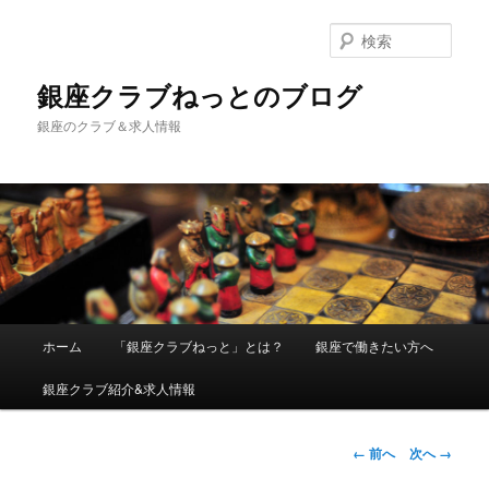
検
索
銀座クラブねっとのブログ
銀座のクラブ＆求人情報
メインメニュー
ホーム
「銀座クラブねっと」とは？
銀座で働きたい方へ
メインコンテンツへ移動
銀座クラブ紹介&求人情報
画像ナビゲーシ
← 前へ
次へ →
ョン