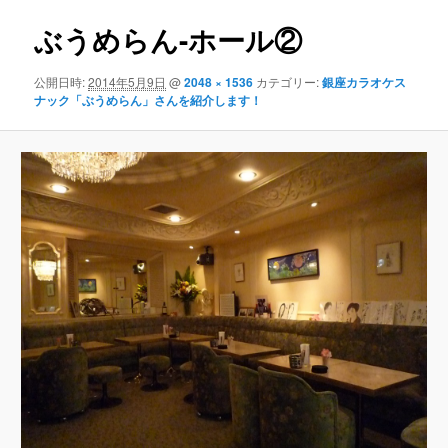
ぶうめらん-ホール②
公開日時:
2014年5月9日
@
2048 × 1536
カテゴリー:
銀座カラオケス
ナック「ぶうめらん」さんを紹介します！