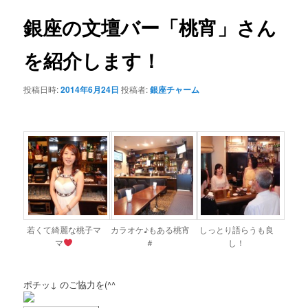
銀座の文壇バー「桃宵」さん
を紹介します！
投稿日時:
2014年6月24日
投稿者:
銀座チャーム
若くて綺麗な桃子マ
カラオケ♪もある桃宵
しっとり語らうも良
マ
＃
し！
ポチッ↓ のご協力を(^^ゞ