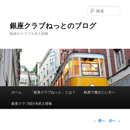
検
索
銀座クラブねっとのブログ
銀座のクラブ＆求人情報
メインメニュー
ホーム
「銀座クラブねっと」とは？
銀座で働きたい方へ
メインコンテンツへ移動
銀座クラブ紹介&求人情報
投稿ナビゲーシ
←
前へ
次へ
→
ョン