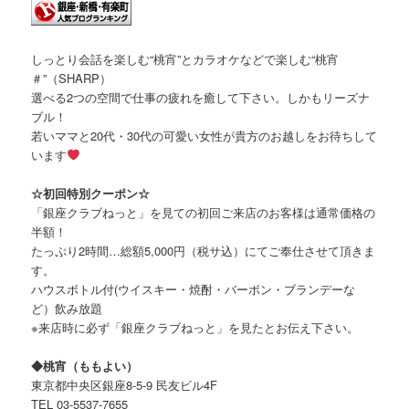
しっとり会話を楽しむ“桃宵”とカラオケなどで楽しむ“桃宵
＃”（SHARP）
選べる2つの空間で仕事の疲れを癒して下さい。しかもリーズナ
ブル！
若いママと20代・30代の可愛い女性が貴方のお越しをお待ちして
います
☆初回特別クーポン☆
「銀座クラブねっと」を見ての初回ご来店のお客様は通常価格の
半額！
たっぷり2時間…総額5,000円（税サ込）にてご奉仕させて頂きま
す。
ハウスボトル付(ウイスキー・焼酎・バーボン・ブランデーな
ど）飲み放題
※来店時に必ず「銀座クラブねっと」を見たとお伝え下さい。
◆桃宵（ももよい）
東京都中央区銀座8-5-9 民友ビル4F
TEL 03-5537-7655