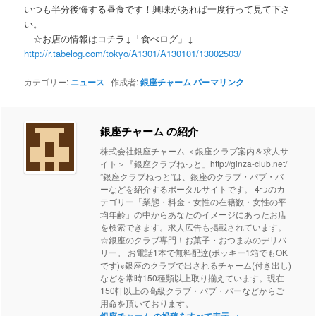
いつも半分後悔する昼食です！興味があれば一度行って見て下さ
い。
☆お店の情報はコチラ↓「食べログ」↓
http://r.tabelog.com/tokyo/A1301/A130101/13002503/
カテゴリー:
ニュース
作成者:
銀座チャーム
パーマリンク
銀座チャーム の紹介
株式会社銀座チャーム ＜銀座クラブ案内＆求人サ
イト＞『銀座クラブねっと」http://ginza-club.net/
”銀座クラブねっと”は、銀座のクラブ・パブ・バ
ーなどを紹介するポータルサイトです。 4つのカ
テゴリー「業態・料金・女性の在籍数・女性の平
均年齢」の中からあなたのイメージにあったお店
を検索できます。求人広告も掲載されています。
☆銀座のクラブ専門！お菓子・おつまみのデリバ
リー。 お電話1本で無料配達(ポッキー1箱でもOK
です)※銀座のクラブで出されるチャーム(付き出し)
などを常時150種類以上取り揃えています。現在
150軒以上の高級クラブ・パブ・バーなどからご
用命を頂いております。