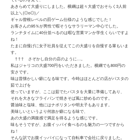
あきらめて大盛りにしました。横綱は超々大盛でおそらく3人前
以上＼(◎o◎)／
ギャル曽根レベルの罰ゲーム仕様のような感じでした！
お客さんの95％が男性で暇そうなサラリーマン中心でした。
ランチタイムに40分並べるのは暇な営業マンか学生くらいですよ
ね！
たまに自慢げに女子社員を従えてこの大盛りを自慢する輩もいま
す。
↑↑↑ さぞかし自分の店のように…。
私はジャリコの大盛700円をいただきました。横綱でも800円の
安さです。
味は昔懐かしい癖になる味です。今時はほとんどの店がパスタの
茹で上げを
使っていますが、ここは茹でたパスタを大量に準備してあり、
それを大きなフライパンで焼きそば風に炒めるのです。
醤油味と塩味、他にはナポリタンや明太子もあります。
美味しいというより何故か癖になる味で、
あの大盛の満腹感で満足を得るような感じです。
味もそうですが、お腹イッパイ食べるのも魅力の一つですから
ね！
そんな訳でお腹イッパイになって自転車で会社に戻りました。