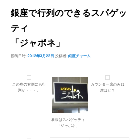
銀座で行列のできるスパゲッ
ティ
「ジャポネ」
投稿日時:
2012年3月22日
投稿者:
銀座チャーム
この奥の右側にも行
カウンター席のみ12
列が・・・。
席ほど？
看板はスパゲッティ
「ジャポネ」