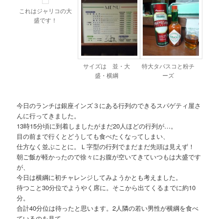
これはジャリコの大
盛です！
サイズは 並・大
特大タバスコと粉チ
盛・横綱
ーズ
今日のランチは銀座インズ３にある行列のできるスパゲティ屋さ
んに行ってきました。
13時15分頃に到着しましたがまだ20人ほどの行列が…。
目の前まで行くとどうしても食べたくなってしまい、
仕方なく並ぶことに。Ｌ字型の行列でまだまだ先頭は見えず！
朝ご飯が軽かったので徐々にお腹が空いてきていつもは大盛です
が、
今日は横綱に初チャレンジしてみようかとも考えました。
待つこと30分位でようやく席に。そこから出てくるまでに約10
分。
合計40分位は待ったと思います。2人隣の若い男性が横綱を食べ
ているのを見て、