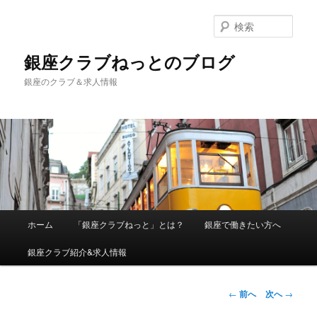
検
索
銀座クラブねっとのブログ
銀座のクラブ＆求人情報
メインメニュー
ホーム
「銀座クラブねっと」とは？
銀座で働きたい方へ
メインコンテンツへ移動
銀座クラブ紹介&求人情報
投稿ナビゲーシ
←
前へ
次へ
→
ョン