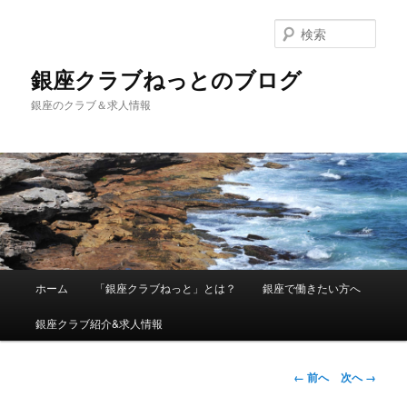
検
索
銀座クラブねっとのブログ
銀座のクラブ＆求人情報
メインメニュー
ホーム
「銀座クラブねっと」とは？
銀座で働きたい方へ
メインコンテンツへ移動
銀座クラブ紹介&求人情報
画像ナビゲーシ
← 前へ
次へ →
ョン