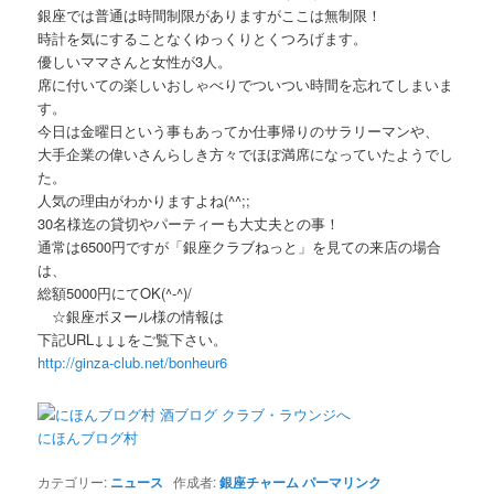
銀座では普通は時間制限がありますがここは無制限！
時計を気にすることなくゆっくりとくつろげます。
優しいママさんと女性が3人。
席に付いての楽しいおしゃべりでついつい時間を忘れてしまいま
す。
今日は金曜日という事もあってか仕事帰りのサラリーマンや、
大手企業の偉いさんらしき方々でほぼ満席になっていたようでし
た。
人気の理由がわかりますよね(^^;;
30名様迄の貸切やパーティーも大丈夫との事！
通常は6500円ですが「銀座クラブねっと」を見ての来店の場合
は、
総額5000円にてOK(^-^)/
☆銀座ボヌール様の情報は
下記URL↓↓↓をご覧下さい。
http://ginza-club.net/bonheur6
にほんブログ村
カテゴリー:
ニュース
作成者:
銀座チャーム
パーマリンク