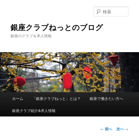
検
索
銀座クラブねっとのブログ
銀座のクラブ＆求人情報
メインメニュー
ホーム
「銀座クラブねっと」とは？
銀座で働きたい方へ
メインコンテンツへ移動
銀座クラブ紹介&求人情報
投稿ナビゲーシ
←
前へ
次へ
→
ョン