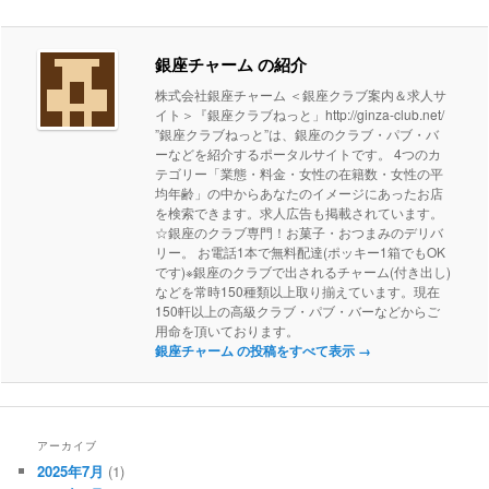
銀座チャーム の紹介
株式会社銀座チャーム ＜銀座クラブ案内＆求人サ
イト＞『銀座クラブねっと」http://ginza-club.net/
”銀座クラブねっと”は、銀座のクラブ・パブ・バ
ーなどを紹介するポータルサイトです。 4つのカ
テゴリー「業態・料金・女性の在籍数・女性の平
均年齢」の中からあなたのイメージにあったお店
を検索できます。求人広告も掲載されています。
☆銀座のクラブ専門！お菓子・おつまみのデリバ
リー。 お電話1本で無料配達(ポッキー1箱でもOK
です)※銀座のクラブで出されるチャーム(付き出し)
などを常時150種類以上取り揃えています。現在
150軒以上の高級クラブ・パブ・バーなどからご
用命を頂いております。
銀座チャーム の投稿をすべて表示
→
アーカイブ
2025年7月
(1)