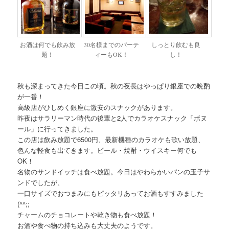
お酒は何でも飲み放
30名様までのパーテ
しっとり飲むも良
題！
ィーもOK！
し！
秋も深まってきた今日この頃。秋の夜長はやっぱり銀座での晩酌
が一番！
高級店がひしめく銀座に激安のスナックがあります。
昨夜はサラリーマン時代の後輩と2人でカラオケスナック「ボヌ
ール」に行ってきました。
この店は飲み放題で6500円、最新機種のカラオケも歌い放題、
色んな軽食も出てきます。ビール・焼酎・ウイスキー何でも
OK！
名物のサンドイッチは食べ放題。今日はやわらかいパンの玉子サ
ンドでしたが、
一口サイズでおつまみにもピッタリあってお酒もすすみました
(^^;;
チャームのチョコレートや乾き物も食べ放題！
お酒や食べ物の持ち込みも大丈夫のようです。