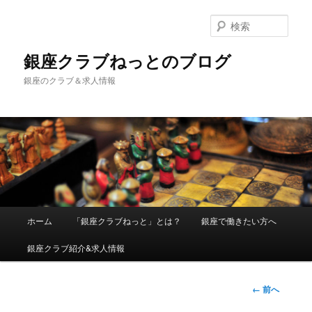
検
索
銀座クラブねっとのブログ
銀座のクラブ＆求人情報
メインメニュー
ホーム
「銀座クラブねっと」とは？
銀座で働きたい方へ
メインコンテンツへ移動
銀座クラブ紹介&求人情報
画像ナビ
← 前へ
ゲーショ