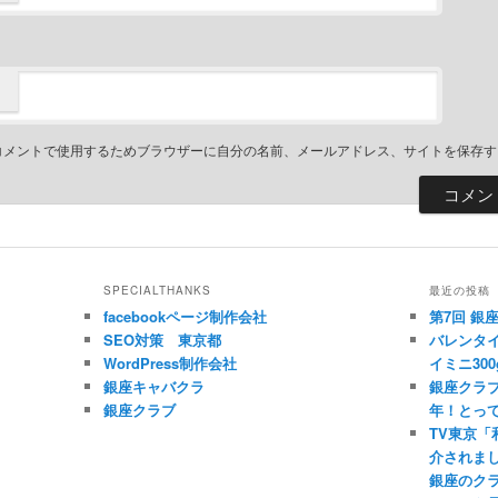
コメントで使用するためブラウザーに自分の名前、メールアドレス、サイトを保存す
SPECIALTHANKS
最近の投稿
facebookページ制作会社
第7回 銀
SEO対策 東京都
バレンタイ
WordPress制作会社
イミニ300
銀座キャバクラ
銀座クラブ
銀座クラブ
年！とっ
TV東京
介されま
銀座のク