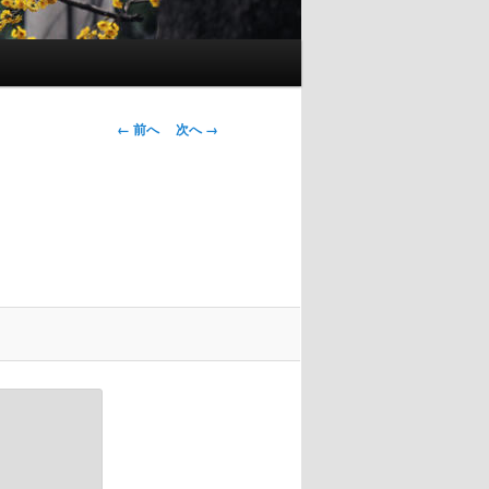
画像ナビゲー
← 前へ
次へ →
ション