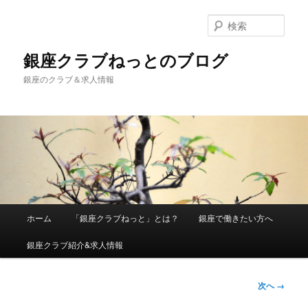
検
索
銀座クラブねっとのブログ
銀座のクラブ＆求人情報
メインメニュー
ホーム
「銀座クラブねっと」とは？
銀座で働きたい方へ
メインコンテンツへ移動
銀座クラブ紹介&求人情報
画像ナビ
次へ →
ゲーショ