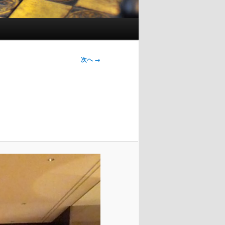
画像ナ
次へ →
ビゲー
ション