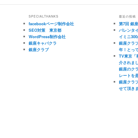
SPECIALTHANKS
最近の投稿
facebookページ制作会社
第7回 銀
SEO対策 東京都
バレンタイ
WordPress制作会社
イミニ300
銀座キャバクラ
銀座クラブ
銀座クラブ
年！とっ
TV東京
介されま
銀座のク
レートを
銀座クラ
せて頂き