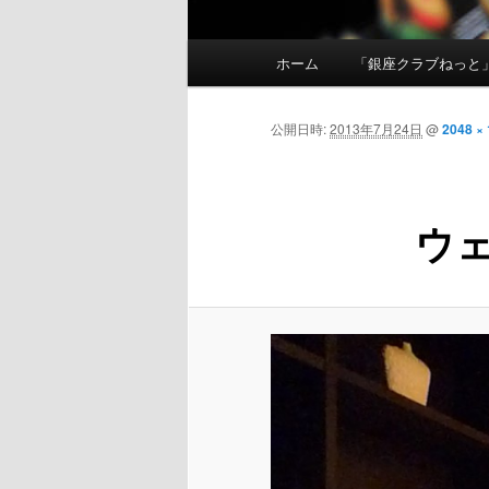
メインメニュー
ホーム
「銀座クラブねっと
メインコンテンツへ移動
公開日時:
2013年7月24日
@
2048 ×
ウ