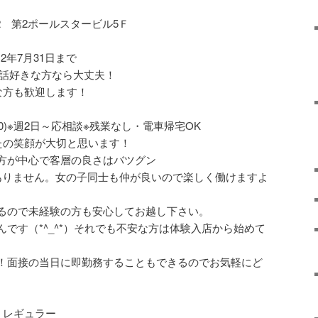
12 第2ポールスタービル5Ｆ
12年7月31日まで
お話好きな方なら大丈夫！
な方も歓迎します！
45(0:00)※週2日～応相談※残業なし・電車帰宅OK
たの笑顔が大切と思います！
方が中心で客層の良さはバツグン
もありません。女の子同士も仲が良いので楽しく働けますよ
るので未経験の方も安心してお越し下さい。
です（*^_^*）それでも不安な方は体験入店から始めて
！面接の当日に即勤務することもできるのでお気軽にど
・レギュラー