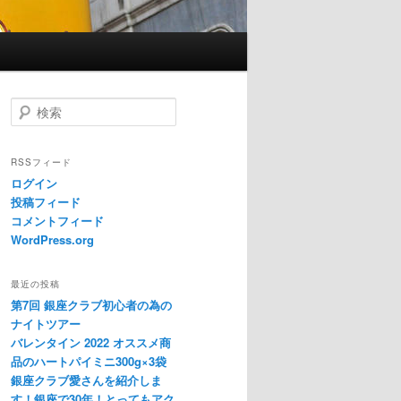
検索
RSSフィード
ログイン
投稿フィード
コメントフィード
WordPress.org
最近の投稿
第7回 銀座クラブ初心者の為の
ナイトツアー
バレンタイン 2022 オススメ商
品のハートパイミニ300g×3袋
銀座クラブ愛さんを紹介しま
す！銀座で30年！とってもアク