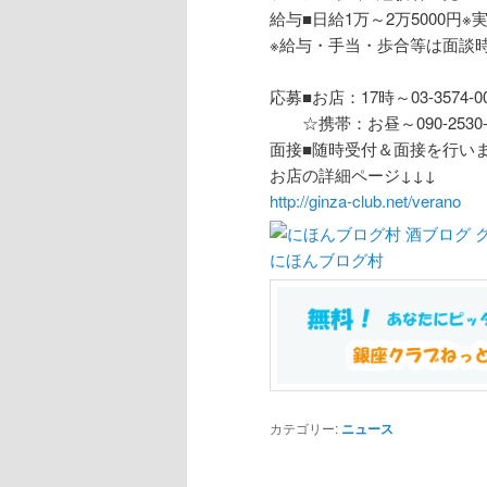
給与■日給1万～2万5000円※実
※給与・手当・歩合等は面談
応募■お店：17時～03-3574-00
☆携帯：お昼～090-2530-4
面接■随時受付＆面接を行い
お店の詳細ページ↓↓↓
http://ginza-club.net/verano
にほんブログ村
カテゴリー:
ニュース