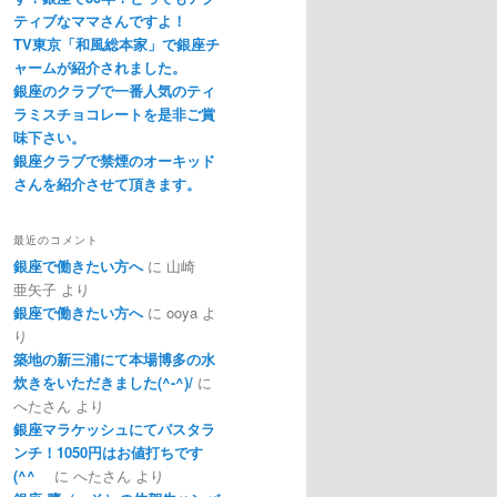
ティブなママさんですよ！
TV東京「和風総本家」で銀座チ
ャームが紹介されました。
銀座のクラブで一番人気のティ
ラミスチョコレートを是非ご賞
味下さい。
銀座クラブで禁煙のオーキッド
さんを紹介させて頂きます。
最近のコメント
銀座で働きたい方へ
に
山崎
亜矢子
より
銀座で働きたい方へ
に
ooya
よ
り
築地の新三浦にて本場博多の水
炊きをいただきました(^-^)/
に
へたさん
より
銀座マラケッシュにてパスタラ
ンチ！1050円はお値打ちです
(^^ゞ
に
へたさん
より