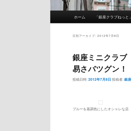
メインメニュー
ホーム
「銀座クラブねっと
メインコンテンツへ移動
サブコンテンツへ移動
日別アーカイブ:
2012年7月8日
銀座ミニクラブ
易さバツグン！
投稿日時:
2012年7月8日
投稿者:
銀
ブルーを基調色にしたオシャレな店