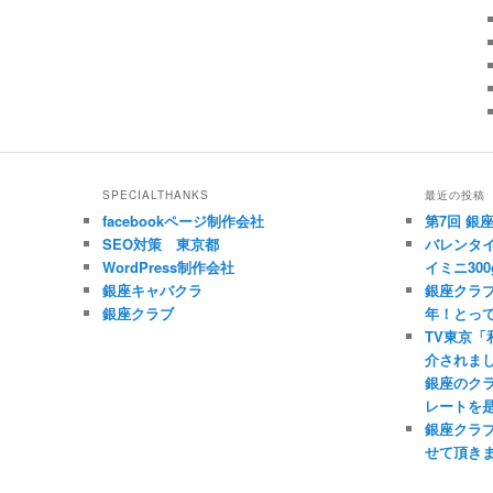
SPECIALTHANKS
最近の投稿
facebookページ制作会社
第7回 銀
SEO対策 東京都
バレンタイ
WordPress制作会社
イミニ300
銀座キャバクラ
銀座クラブ
銀座クラブ
年！とっ
TV東京
介されま
銀座のク
レートを
銀座クラ
せて頂き