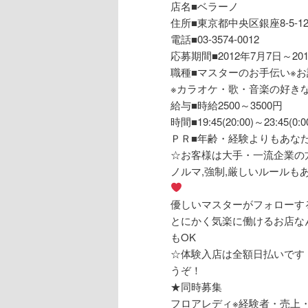
店名■ベラーノ
住所■東京都中央区銀座8-5-
電話■03-3574-0012
応募期間■2012年7月7日～20
職種■マスターのお手伝い※
※カラオケ・歌・音楽の好き
給与■時給2500～3500円
時間■19:45(20:00)～23:
ＰＲ■年齢・経験よりもあな
☆お客様は大手・一流企業の
ノルマ,強制,厳しいルール
優しいマスターがフォローす
とにかく気楽に働けるお店なん
もOK
☆体験入店は全額日払いです
うぞ！
★同時募集
フロアレディ※経験者・売上