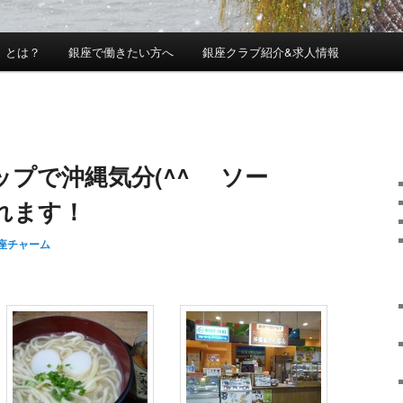
」とは？
銀座で働きたい方へ
銀座クラブ紹介&求人情報
プで沖縄気分(^^ゞ ソー
れます！
座チャーム