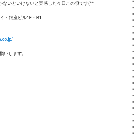
かないといけないと実感した今日この頃です(^^ゞ
ルイト銀座ビル1F・B1
.co.jp/
お願いします。