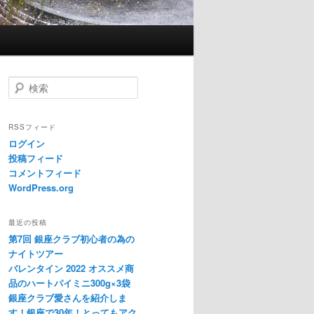
検索
RSSフィード
ログイン
投稿フィード
コメントフィード
WordPress.org
最近の投稿
第7回 銀座クラブ初心者の為の
ナイトツアー
バレンタイン 2022 オススメ商
品のハートパイミニ300g×3袋
銀座クラブ愛さんを紹介しま
す！銀座で30年！とってもアク