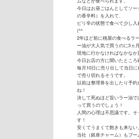
ムなどが食べられます。
今日はお昼ごはんとしてソー
の香辛料）を入れて、
ピリ辛の状態で食べて少し入
(^^ゞ
2年ほど前に桃屋の食べるラ
ー油が大人気で買うのに3ヵ
現地に行かなければなかなか
今日お店の方に聞いたところ
毎月10日に売り出して当日
で売り切れるそうです。
以前は整理券を出したり予約
ね！
決して死ぬほど旨いラー油で
って買うのでしょう！
人間の心理は不思議です。そ
す！
安くてうまくて飽きも来ない
当社（銀座チャーム）もブー