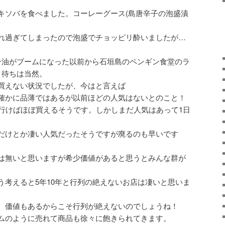
キソバを食べました。コーレーグース(島唐辛子の泡盛漬
れ過ぎてしまったので泡盛でチョッピリ酔いましたが…
ー油がブームになった以前から石垣島のペンギン食堂のラ
月待ちは当然。
買えない状況でしたが、今はと言えば
確かに品薄ではあるが以前ほどの人気はないとのこと！
に行けばほぼ買えるそうです。しかしまだ人気はあって1日
だけとか凄い人気だったそうですが廃るのも早いです
は無いと思いますが希少価値があると思うとみんな群が
う考えると5年10年と行列の絶えないお店は凄いと思いま
、価値もあるからこそ行列が絶えないのでしょうね！
ムのように売れて商品も徐々に飽きられてきます。