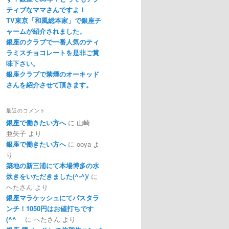
ティブなママさんですよ！
TV東京「和風総本家」で銀座チ
ャームが紹介されました。
銀座のクラブで一番人気のティ
ラミスチョコレートを是非ご賞
味下さい。
銀座クラブで禁煙のオーキッド
さんを紹介させて頂きます。
最近のコメント
銀座で働きたい方へ
に
山崎
亜矢子
より
銀座で働きたい方へ
に
ooya
よ
り
築地の新三浦にて本場博多の水
炊きをいただきました(^-^)/
に
へたさん
より
銀座マラケッシュにてパスタラ
ンチ！1050円はお値打ちです
(^^ゞ
に
へたさん
より