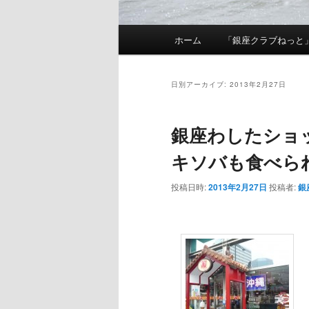
メインメニュー
ホーム
「銀座クラブねっと
メインコンテンツへ移動
サブコンテンツへ移動
日別アーカイブ:
2013年2月27日
銀座わしたショッ
キソバも食べら
投稿日時:
2013年2月27日
投稿者:
銀