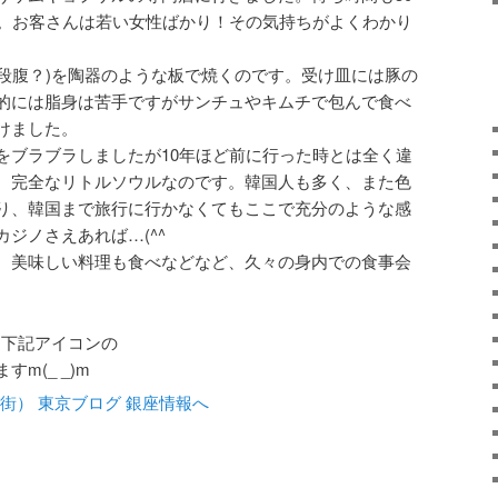
た。お客さんは若い女性ばかり！その気持ちがよくわかり
(三段腹？)を陶器のような板で焼くのです。受け皿には豚の
的には脂身は苦手ですがサンチュやキムチで包んで食べ
けました。
をブラブラしましたが10年ほど前に行った時とは全く違
。完全なリトルソウルなのです。韓国人も多く、また色
り、韓国まで旅行に行かなくてもここで充分のような感
ジノさえあれば…(^^ゞ
、美味しい料理も食べなどなど、久々の身内での食事会
に下記アイコンの
m(_ _)m