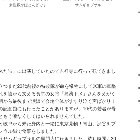
女性客がほとんどです
サムギョプサル
来た蛍」に出演していたので吉祥寺に行って観てきまし
立つまだ20代前後の特攻隊が命を犠牲にして米軍の軍艦
れを陰から支える食堂の女将「島濱トメ」さんをえがく
初から最後まで涙涙で会場全体がすすり泣く声ばかり！
の記念館にも行ったことがありますが、10代の若者が母
ともう涙なくしてはいられませんでした。
と岐阜から来た身内と一緒に東京見物！青山、渋谷をブ
ソウル街で食事をしました。
うサムギョプサルの専門店に行きました。待ち時間も30