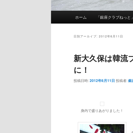
メインメニュー
ホーム
「銀座クラブねっと
メインコンテンツへ移動
サブコンテンツへ移動
日別アーカイブ:
2012年6月11日
新大久保は韓流ブ
に！
投稿日時:
2012年6月11日
投稿者:
銀
身内で盛りあがりました！