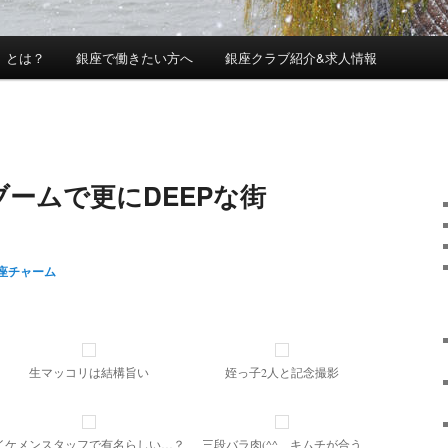
」とは？
銀座で働きたい方へ
銀座クラブ紹介&求人情報
ームで更にDEEPな街
座チャーム
生マッコリは結構旨い
姪っ子2人と記念撮影
イケメンスタッフで有名らしい…？
三段バラ肉(^^ゞキムチが合う