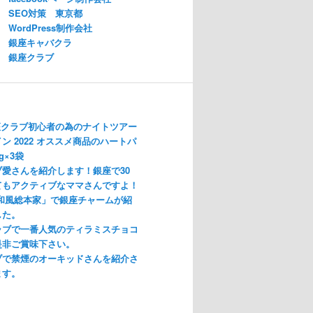
SEO対策 東京都
WordPress制作会社
銀座キャバクラ
銀座クラブ
座クラブ初心者の為のナイトツアー
ン 2022 オススメ商品のハートパ
g×3袋
愛さんを紹介します！銀座で30
てもアクティブなママさんですよ！
「和風総本家」で銀座チャームが紹
した。
ラブで一番人気のティラミスチョコ
是非ご賞味下さい。
ブで禁煙のオーキッドさんを紹介さ
ます。