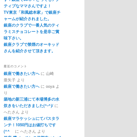
ティブなママさんですよ！
TV東京「和風総本家」で銀座チ
ャームが紹介されました。
銀座のクラブで一番人気のティ
ラミスチョコレートを是非ご賞
味下さい。
銀座クラブで禁煙のオーキッド
さんを紹介させて頂きます。
最近のコメント
銀座で働きたい方へ
に
山崎
亜矢子
より
銀座で働きたい方へ
に
ooya
よ
り
築地の新三浦にて本場博多の水
炊きをいただきました(^-^)/
に
へたさん
より
銀座マラケッシュにてパスタラ
ンチ！1050円はお値打ちです
(^^ゞ
に
へたさん
より