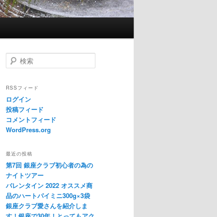
検索
RSSフィード
ログイン
投稿フィード
コメントフィード
WordPress.org
最近の投稿
第7回 銀座クラブ初心者の為の
ナイトツアー
バレンタイン 2022 オススメ商
品のハートパイミニ300g×3袋
銀座クラブ愛さんを紹介しま
す！銀座で30年！とってもアク