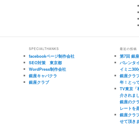
SPECIALTHANKS
最近の投稿
facebookページ制作会社
第7回 銀
SEO対策 東京都
バレンタイ
WordPress制作会社
イミニ300
銀座キャバクラ
銀座クラブ
銀座クラブ
年！とっ
TV東京
介されま
銀座のク
レートを
銀座クラ
せて頂き