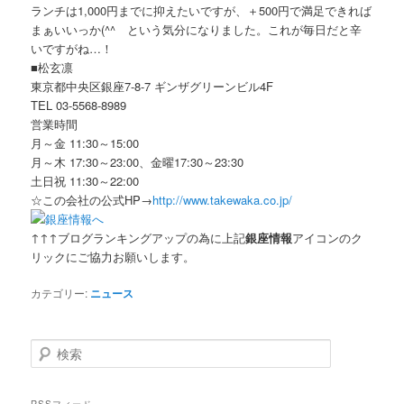
ランチは1,000円までに抑えたいですが、＋500円で満足できれば
まぁいいっか(^^ゞという気分になりました。これが毎日だと辛
いですがね…！
■松玄凛
東京都中央区銀座7-8-7 ギンザグリーンビル4F
TEL 03-5568-8989
営業時間
月～金 11:30～15:00
月～木 17:30～23:00、金曜17:30～23:30
土日祝 11:30～22:00
☆この会社の公式HP→
http://www.takewaka.co.jp/
↑↑↑ブログランキングアップの為に上記
銀座情報
アイコンのク
リックにご協力お願いします。
カテゴリー:
ニュース
検索
RSSフィード