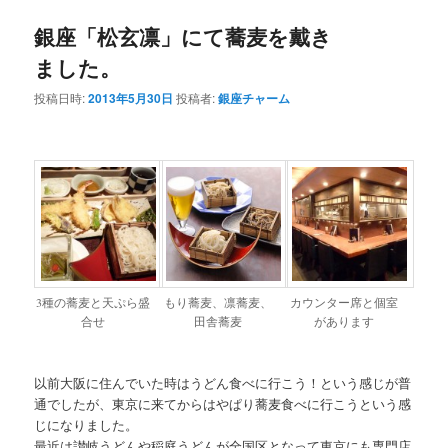
銀座「松玄凛」にて蕎麦を戴き
ました。
投稿日時:
2013年5月30日
投稿者:
銀座チャーム
3種の蕎麦と天ぷら盛
もり蕎麦、凛蕎麦、
カウンター席と個室
合せ
田舎蕎麦
があります
以前大阪に住んでいた時はうどん食べに行こう！という感じが普
通でしたが、東京に来てからはやぱり蕎麦食べに行こうという感
じになりました。
最近は讃岐うどんや稲庭うどんが全国区となって東京にも専門店