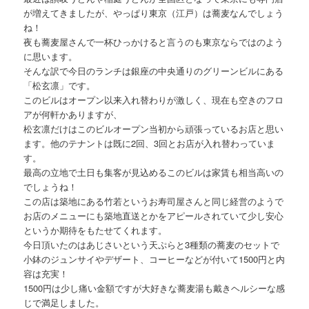
が増えてきましたが、やっぱり東京（江戸）は蕎麦なんでしょう
ね！
夜も蕎麦屋さんで一杯ひっかけると言うのも東京ならではのよう
に思います。
そんな訳で今日のランチは銀座の中央通りのグリーンビルにある
「松玄凛」です。
このビルはオープン以来入れ替わりが激しく、現在も空きのフロ
アが何軒かありますが、
松玄凛だけはこのビルオープン当初から頑張っているお店と思い
ます。他のテナントは既に2回、3回とお店が入れ替わっていま
す。
最高の立地で土日も集客が見込めるこのビルは家賃も相当高いの
でしょうね！
この店は築地にある竹若というお寿司屋さんと同じ経営のようで
お店のメニューにも築地直送とかをアピールされていて少し安心
というか期待をもたせてくれます。
今日頂いたのはあじさいという天ぷらと3種類の蕎麦のセットで
小鉢のジュンサイやデザート、コーヒーなどが付いて1500円と内
容は充実！
1500円は少し痛い金額ですが大好きな蕎麦湯も戴きヘルシーな感
じで満足しました。