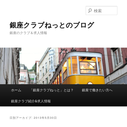
検
索
銀座クラブねっとのブログ
銀座のクラブ＆求人情報
メインメニュー
ホーム
「銀座クラブねっと」とは？
銀座で働きたい方へ
メインコンテンツへ移動
サブコンテンツへ移動
銀座クラブ紹介&求人情報
日別アーカイブ:
2013年5月30日