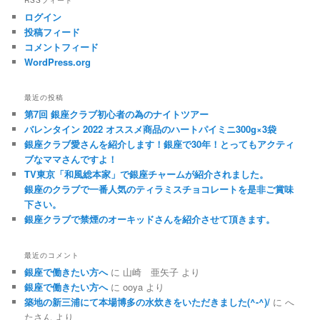
ログイン
投稿フィード
コメントフィード
WordPress.org
最近の投稿
第7回 銀座クラブ初心者の為のナイトツアー
バレンタイン 2022 オススメ商品のハートパイミニ300g×3袋
銀座クラブ愛さんを紹介します！銀座で30年！とってもアクティ
ブなママさんですよ！
TV東京「和風総本家」で銀座チャームが紹介されました。
銀座のクラブで一番人気のティラミスチョコレートを是非ご賞味
下さい。
銀座クラブで禁煙のオーキッドさんを紹介させて頂きます。
最近のコメント
銀座で働きたい方へ
に
山崎 亜矢子
より
銀座で働きたい方へ
に
ooya
より
築地の新三浦にて本場博多の水炊きをいただきました(^-^)/
に
へ
たさん
より