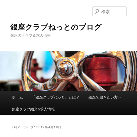
検
索
銀座クラブねっとのブログ
銀座のクラブ＆求人情報
メインメニュー
ホーム
「銀座クラブねっと」とは？
銀座で働きたい方へ
メインコンテンツへ移動
サブコンテンツへ移動
銀座クラブ紹介&求人情報
日別アーカイブ:
2012年4月10日