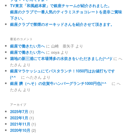
TV東京「和風総本家」で銀座チャームが紹介されました。
銀座のクラブで一番人気のティラミスチョコレートを是非ご賞味
下さい。
銀座クラブで禁煙のオーキッドさんを紹介させて頂きます。
最近のコメント
銀座で働きたい方へ
に
山崎 亜矢子
より
銀座で働きたい方へ
に
ooya
より
築地の新三浦にて本場博多の水炊きをいただきました(^-^)/
に
へ
たさん
より
銀座マラケッシュにてパスタランチ！1050円はお値打ちです
(^^ゞ
に
へたさん
より
銀座 臍（へそ）の佐賀牛ハンバーグランチ1000円也(^^ゞ
に
へ
たさん
より
アーカイブ
2025年7月
(1)
2022年1月
(1)
2021年11月
(1)
2020年10月
(2)