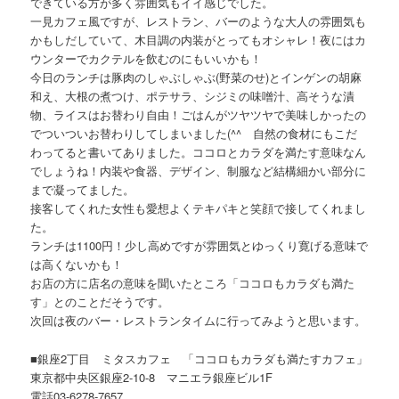
できている方が多く雰囲気もイイ感じでした。
一見カフェ風ですが、レストラン、バーのような大人の雰囲気も
かもしだしていて、木目調の内装がとってもオシャレ！夜にはカ
ウンターでカクテルを飲むのにもいいかも！
今日のランチは豚肉のしゃぶしゃぶ(野菜のせ)とインゲンの胡麻
和え、大根の煮つけ、ポテサラ、シジミの味噌汁、高そうな漬
物、ライスはお替わり自由！ごはんがツヤツヤで美味しかったの
でついついお替わりしてしまいました(^^ゞ自然の食材にもこだ
わってると書いてありました。ココロとカラダを満たす意味なん
でしょうね！内装や食器、デザイン、制服など結構細かい部分に
まで凝ってました。
接客してくれた女性も愛想よくテキパキと笑顔で接してくれまし
た。
ランチは1100円！少し高めですが雰囲気とゆっくり寛げる意味で
は高くないかも！
お店の方に店名の意味を聞いたところ「ココロもカラダも満た
す」とのことだそうです。
次回は夜のバー・レストランタイムに行ってみようと思います。
■銀座2丁目 ミタスカフェ 「ココロもカラダも満たすカフェ」
東京都中央区銀座2-10-8 マニエラ銀座ビル1F
電話03-6278-7657